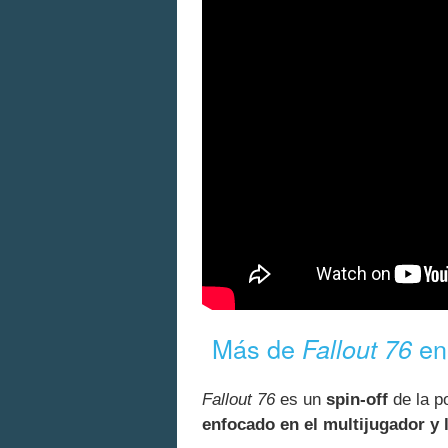
Más de
en
Fallout 76
Fallout 76
es un
spin-off
de la p
enfocado en el multijugador y 