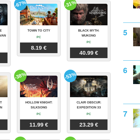
-67%
-31%
E
TOWN TO CITY
BLACK MYTH:
VAN
WUKONG
PC
PC
8.19 €
40.99 €
-38%
-53%
T
HOLLOW KNIGHT:
CLAIR OBSCUR:
ON
SILKSONG
EXPEDITION 33
PC
PC
11.99 €
23.29 €