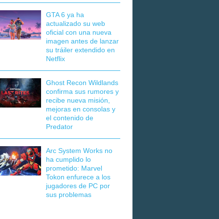
GTA 6 ya ha
actualizado su web
oficial con una nueva
imagen antes de lanzar
su tráiler extendido en
Netflix
Ghost Recon Wildlands
confirma sus rumores y
recibe nueva misión,
mejoras en consolas y
el contenido de
Predator
Arc System Works no
ha cumplido lo
prometido: Marvel
Tokon enfurece a los
jugadores de PC por
sus problemas