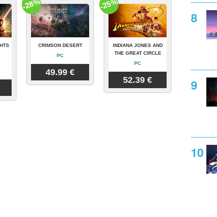
-28%
-25%
GHTS
CRIMSON DESERT
INDIANA JONES AND
THE GREAT CIRCLE
PC
PC
49.99 €
52.39 €