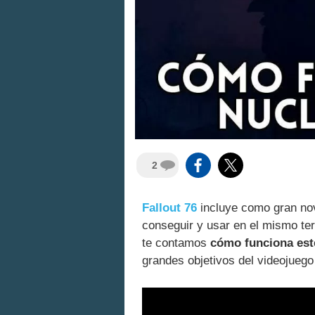
2
Fallout 76
incluye como gran no
conseguir y usar en el mismo te
te contamos
cómo funciona est
grandes objetivos del videojueg