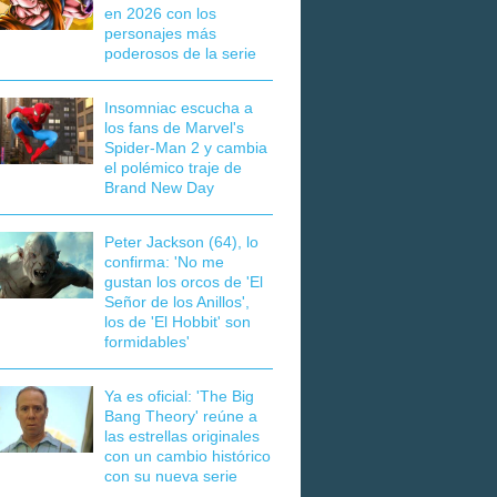
en 2026 con los
personajes más
poderosos de la serie
Insomniac escucha a
los fans de Marvel's
Spider-Man 2 y cambia
el polémico traje de
Brand New Day
Peter Jackson (64), lo
confirma: 'No me
gustan los orcos de 'El
Señor de los Anillos',
los de 'El Hobbit' son
formidables'
Ya es oficial: 'The Big
Bang Theory' reúne a
las estrellas originales
con un cambio histórico
con su nueva serie