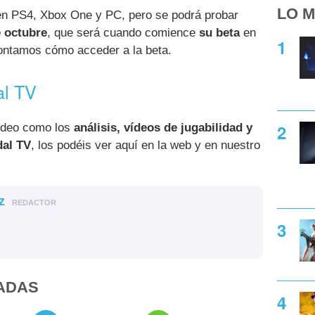
LO M
n PS4, Xbox One y PC, pero se podrá probar
e octubre
, que será cuando comience
su beta
en
contamos cómo acceder a la beta.
al TV
ídeo como los
análisis, vídeos de jugabilidad y
dal TV
, los podéis ver aquí en la web y en nuestro
z
REDACTOR
ADAS