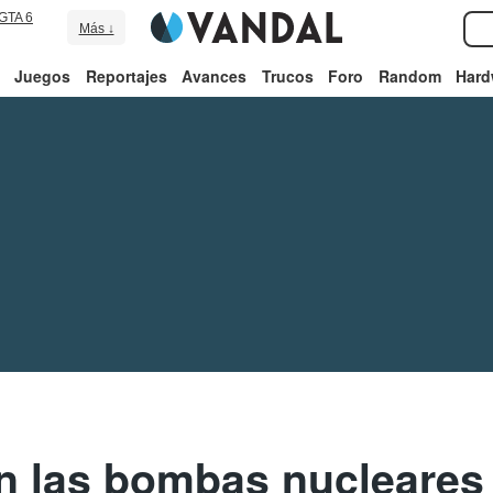
GTA 6
Más ↓
Juegos
Reportajes
Avances
Trucos
Foro
Random
Hard
n las bombas nucleares 