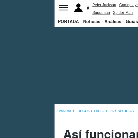
Peter Jackson
Gameplay 
Superman
Spider-Man
PORTADA
Noticias
Análisis
Guías
VANDAL
JUEGOS
FALLOUT 76
NOTICIAS
Así funciona