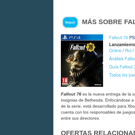
MÁS SOBRE FAL
Seguir
Fallout 76
PS
Lanzamiento
Online
/
Rol
/
Análisis Fallo
Guía Fallout 
Todos los jue
Fallout 76
es la nueva entrega de la 
insignias de Bethesda. Enfocándose a
de la serie, está desarrollado para X
cuenta con los responsables de jueg
entre sus directores.
OFERTAS RELACIONA