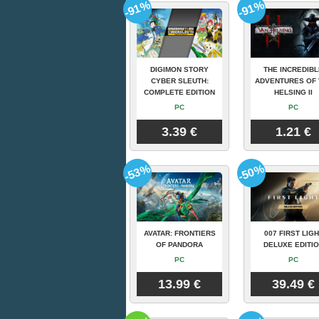
-91%
-91%
DIGIMON STORY
THE INCREDIBL
CYBER SLEUTH:
ADVENTURES OF 
COMPLETE EDITION
HELSING II
PC
PC
3.39 €
1.21 €
-53%
-50%
AVATAR: FRONTIERS
007 FIRST LIGH
OF PANDORA
DELUXE EDITI
PC
PC
13.99 €
39.49 €