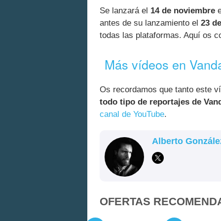
Se lanzará el
14 de noviembre
e
antes de su lanzamiento el
23 d
todas las plataformas. Aquí os 
Más vídeos en Vand
Os recordamos que tanto este v
todo tipo de reportajes de Van
canal de YouTube
.
Alberto Gonzále
OFERTAS RECOMEND