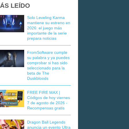
ÁS LEÍDO
Solo Leveling Karma
mantiene su estreno en
2026: el juego más
importante de la serie
prepara noticias
FromSoftware cumple
su palabra y ya puedes
comprobar si has sido
seleccionado para la
beta de The
Duskbloods
FREE FIRE MAX |
Códigos de hoy viernes
7 de agosto de 2026 -
Recompensas gratis
Dragon Ball Legends
anuncia un evento Ultra