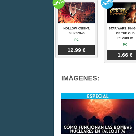
-35%
-82%
HOLLOW KNIGHT:
STAR WARS: KNI
SILKSONG
OF THE OLD
REPUBLIC
PC
PC
12.99 €
1.66 €
IMÁGENES: