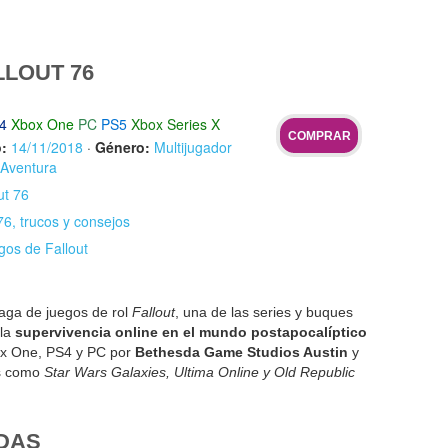
LOUT 76
4
Xbox One
PC
PS5
Xbox Series X
COMPRAR
:
14/11/2018
·
Género:
Multijugador
Aventura
ut 76
76, trucos y consejos
gos de Fallout
saga de juegos de rol
Fallout
, una de las series y buques
 la
supervivencia online en el mundo postapocalíptico
box One, PS4 y PC por
Bethesda Game Studios Austin
y
os como
Star Wars Galaxies, Ultima Online y Old Republic
DAS