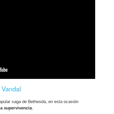
 Vandal
opular saga de Bethesda, en esta ocasión
la supervivencia
.