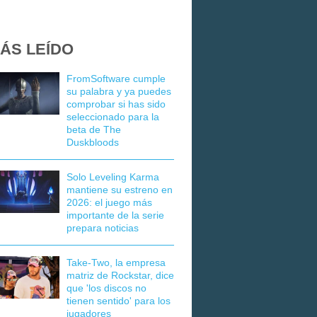
ÁS LEÍDO
FromSoftware cumple
su palabra y ya puedes
comprobar si has sido
seleccionado para la
beta de The
Duskbloods
Solo Leveling Karma
mantiene su estreno en
2026: el juego más
importante de la serie
prepara noticias
Take-Two, la empresa
matriz de Rockstar, dice
que 'los discos no
tienen sentido' para los
jugadores