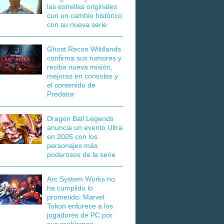
las estrellas originales
con un cambio histórico
con su nueva serie
Ghost Recon Wildlands
confirma sus rumores y
recibe nueva misión,
mejoras en consolas y
el contenido de
Predator
Dragon Ball Legends
anuncia un evento Ultra
en 2026 con los
personajes más
poderosos de la serie
Arc System Works no
ha cumplido lo
prometido: Marvel
Tokon enfurece a los
jugadores de PC por