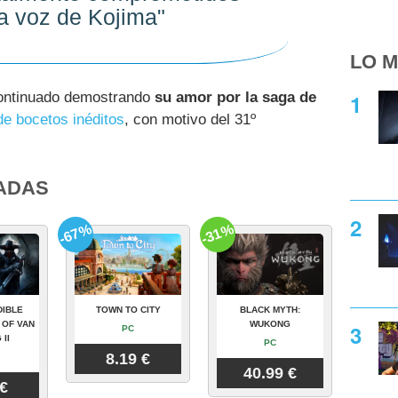
la voz de Kojima"
LO M
continuado demostrando
su amor por la saga de
de bocetos inéditos
, con motivo del 31º
ADAS
-67%
-31%
DIBLE
TOWN TO CITY
BLACK MYTH:
 OF VAN
WUKONG
PC
 II
PC
8.19 €
40.99 €
 €