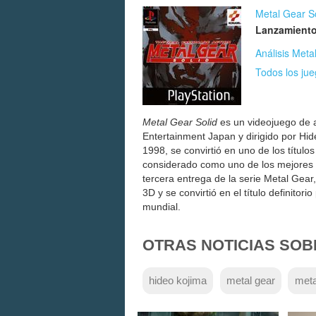
Metal Gear S
Lanzamiento
Análisis Meta
Todos los ju
Metal Gear Solid
es un videojuego de a
Entertainment Japan y dirigido por Hid
1998, se convirtió en uno de los títul
considerado como uno de los mejores v
tercera entrega de la serie Metal Gear,
3D y se convirtió en el título definitori
mundial.
OTRAS NOTICIAS SOB
hideo kojima
metal gear
meta