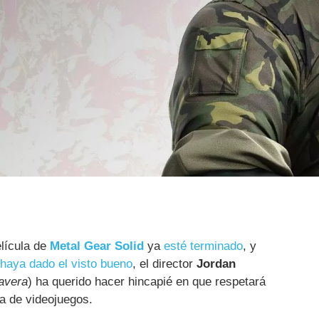
elícula de
Metal Gear Solid
ya
esté terminado
, y
 haya dado el visto bueno
, el director
Jordan
lavera
) ha querido hacer hincapié en que respetará
a de videojuegos.