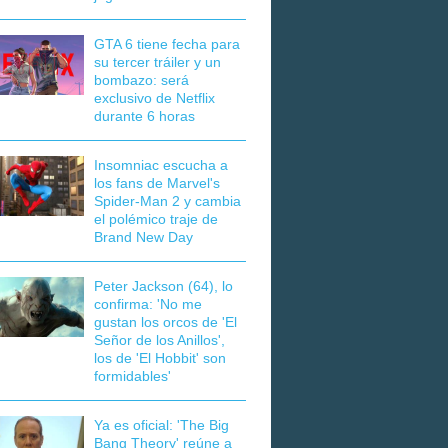
GTA 6 tiene fecha para
su tercer tráiler y un
bombazo: será
exclusivo de Netflix
durante 6 horas
Insomniac escucha a
los fans de Marvel's
Spider-Man 2 y cambia
el polémico traje de
Brand New Day
Peter Jackson (64), lo
confirma: 'No me
gustan los orcos de 'El
Señor de los Anillos',
los de 'El Hobbit' son
formidables'
Ya es oficial: 'The Big
Bang Theory' reúne a