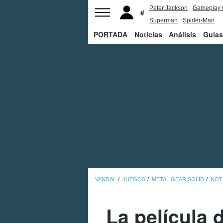
Peter Jackson
Gameplay 
Superman
Spider-Man
PORTADA
Noticias
Análisis
Guías
VANDAL
JUEGOS
METAL GEAR SOLID
NOT
La película d