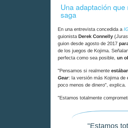
Una adaptación que ref
saga
En una entrevista concedida a
I
guionista
Derek Connelly
(
Juras
guion desde agosto de 2017
para
de los juegos de Kojima. Señala
perfecta como sea posible,
un o
"Pensamos si realmente
estába
Gear
: la versión más Kojima de 
poco menos de dinero", explica.
"Estamos totalmente comprometi
"Estamos to