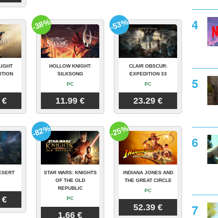
-38%
-53%
LIGHT
HOLLOW KNIGHT:
CLAIR OBSCUR:
ITION
SILKSONG
EXPEDITION 33
PC
PC
 €
11.99 €
23.29 €
-82%
-25%
ESERT
STAR WARS: KNIGHTS
INDIANA JONES AND
OF THE OLD
THE GREAT CIRCLE
REPUBLIC
PC
 €
PC
52.39 €
1.66 €