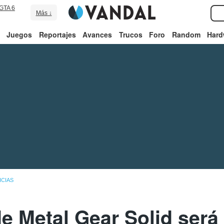
GTA 6
Más ↓
Juegos
Reportajes
Avances
Trucos
Foro
Random
Hard
ICIAS
e Metal Gear Solid será '