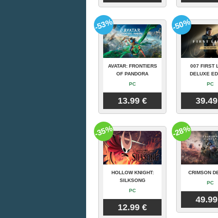
-53%
-50%
AVATAR: FRONTIERS
007 FIRST 
OF PANDORA
DELUXE ED
PC
PC
13.99 €
39.49
-35%
-28%
HOLLOW KNIGHT:
CRIMSON D
SILKSONG
PC
PC
49.99
12.99 €