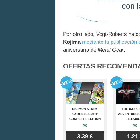
con 
Por otro lado, Vogt-Roberts ha 
Kojima
mediante la publicación 
aniversario de
Metal Gear
.
OFERTAS RECOMEND
-91%
-91%
DIGIMON STORY
THE INCRE
CYBER SLEUTH:
ADVENTURES
COMPLETE EDITION
HELSING
PC
PC
3.39 €
1.21