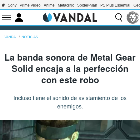
Sony
Prime Video
Anime
Metacritic
Spider-Man
PS Plus Essential
Geo
VANDAL
NOTICIAS
La banda sonora de Metal Gear
Solid encaja a la perfección
con este robo
Incluso tiene el sonido de avistamiento de los
enemigos.