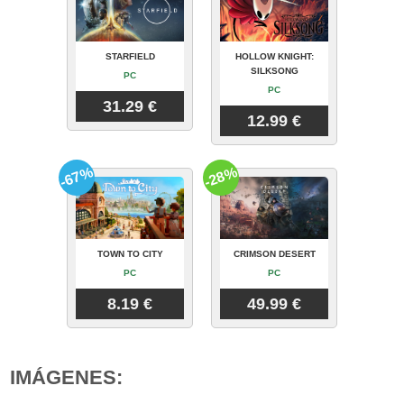
STARFIELD
HOLLOW KNIGHT:
SILKSONG
PC
PC
31.29 €
12.99 €
-67%
-28%
TOWN TO CITY
CRIMSON DESERT
PC
PC
8.19 €
49.99 €
IMÁGENES: