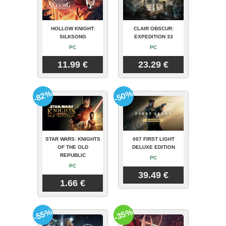
HOLLOW KNIGHT:
CLAIR OBSCUR:
SILKSONG
EXPEDITION 33
PC
PC
11.99 €
23.29 €
-82%
-50%
STAR WARS: KNIGHTS
007 FIRST LIGHT
OF THE OLD
DELUXE EDITION
REPUBLIC
PC
PC
39.49 €
1.66 €
-55%
-35%