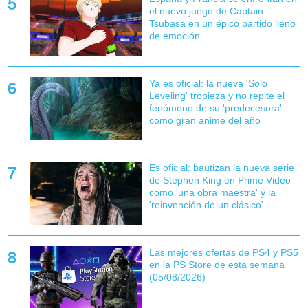
el nuevo juego de Captain
Tsubasa en un épico partido lleno
de emoción
Ya es oficial: la nueva 'Solo
Leveling' tropieza y no repite el
fenómeno de su 'predecesora'
como gran anime del año
Es oficial: bautizan la nueva serie
de Stephen King en Prime Video
como 'una obra maestra' y la
'reinvención de un clásico'
Las mejores ofertas de PS4 y PS5
en la PS Store de esta semana
(05/08/2026)