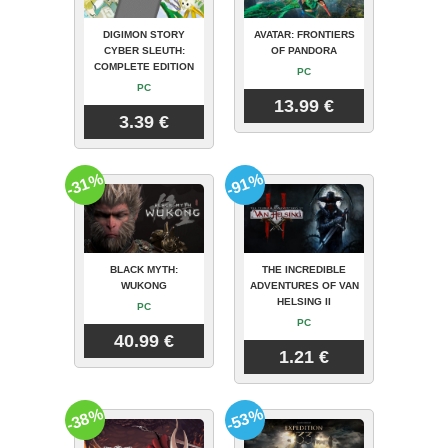
DIGIMON STORY
AVATAR: FRONTIERS
CYBER SLEUTH:
OF PANDORA
COMPLETE EDITION
PC
PC
13.99 €
3.39 €
-31%
-91%
BLACK MYTH:
THE INCREDIBLE
WUKONG
ADVENTURES OF VAN
HELSING II
PC
PC
40.99 €
1.21 €
-38%
-53%