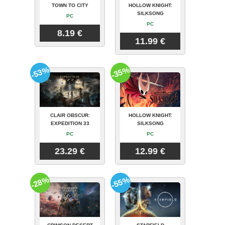
TOWN TO CITY
HOLLOW KNIGHT:
SILKSONG
PC
PC
8.19 €
11.99 €
-53%
-35%
CLAIR OBSCUR:
HOLLOW KNIGHT:
EXPEDITION 33
SILKSONG
PC
PC
23.29 €
12.99 €
-28%
-55%