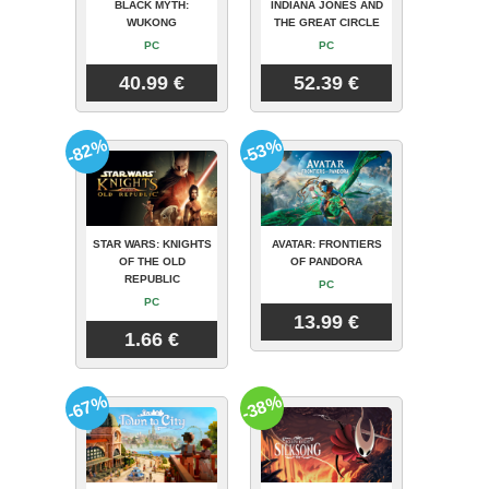
BLACK MYTH:
INDIANA JONES AND
WUKONG
THE GREAT CIRCLE
PC
PC
40.99 €
52.39 €
-82%
-53%
STAR WARS: KNIGHTS
AVATAR: FRONTIERS
OF THE OLD
OF PANDORA
REPUBLIC
PC
PC
13.99 €
1.66 €
-67%
-38%