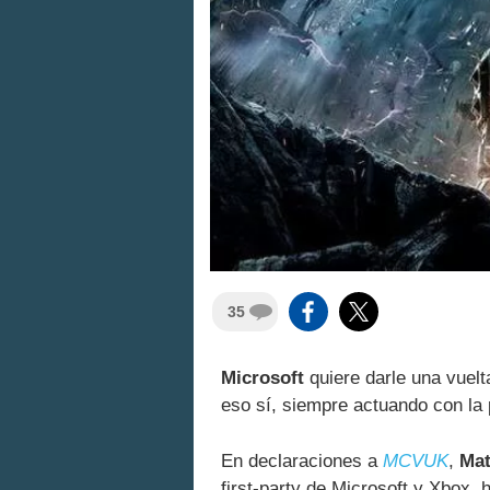
35
Microsoft
quiere darle una vuelt
eso sí, siempre actuando con la
En declaraciones a
MCVUK
,
Mat
first-party de Microsoft y Xbox