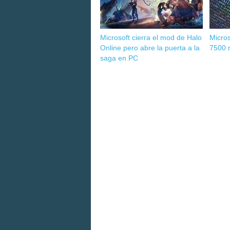
Microsoft cierra el mod de Halo
Micros
Online pero abre la puerta a la
7500 m
saga en PC