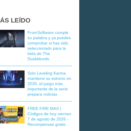
ÁS LEÍDO
FromSoftware cumple
su palabra y ya puedes
comprobar si has sido
seleccionado para la
beta de The
Duskbloods
Solo Leveling Karma
mantiene su estreno en
2026: el juego más
importante de la serie
prepara noticias
FREE FIRE MAX |
Códigos de hoy viernes
7 de agosto de 2026 -
Recompensas gratis