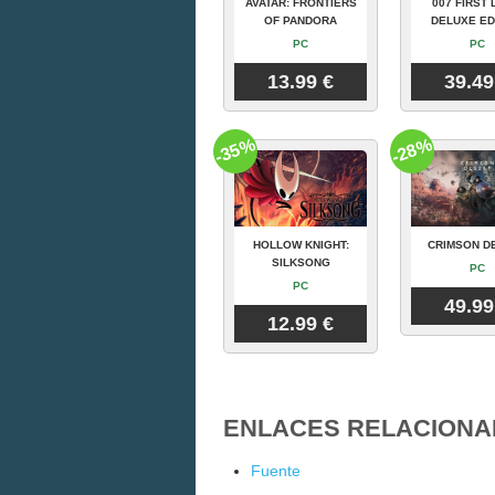
AVATAR: FRONTIERS
007 FIRST 
OF PANDORA
DELUXE ED
PC
PC
13.99 €
39.49
-35%
-28%
HOLLOW KNIGHT:
CRIMSON D
SILKSONG
PC
PC
49.99
12.99 €
ENLACES RELACIONA
Fuente