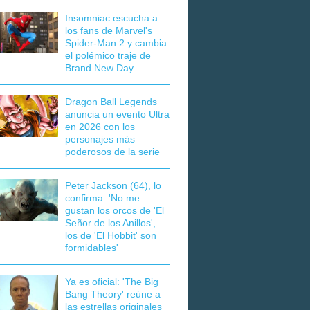
Insomniac escucha a
los fans de Marvel's
Spider-Man 2 y cambia
el polémico traje de
Brand New Day
Dragon Ball Legends
anuncia un evento Ultra
en 2026 con los
personajes más
poderosos de la serie
Peter Jackson (64), lo
confirma: 'No me
gustan los orcos de 'El
Señor de los Anillos',
los de 'El Hobbit' son
formidables'
Ya es oficial: 'The Big
Bang Theory' reúne a
las estrellas originales