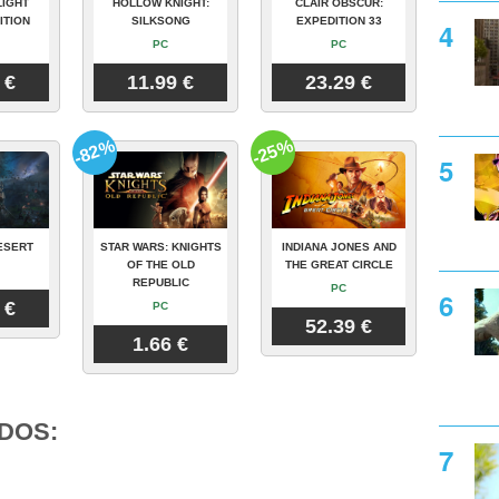
LIGHT
HOLLOW KNIGHT:
CLAIR OBSCUR:
ITION
SILKSONG
EXPEDITION 33
PC
PC
 €
11.99 €
23.29 €
-82%
-25%
ESERT
STAR WARS: KNIGHTS
INDIANA JONES AND
OF THE OLD
THE GREAT CIRCLE
REPUBLIC
PC
 €
PC
52.39 €
1.66 €
DOS: