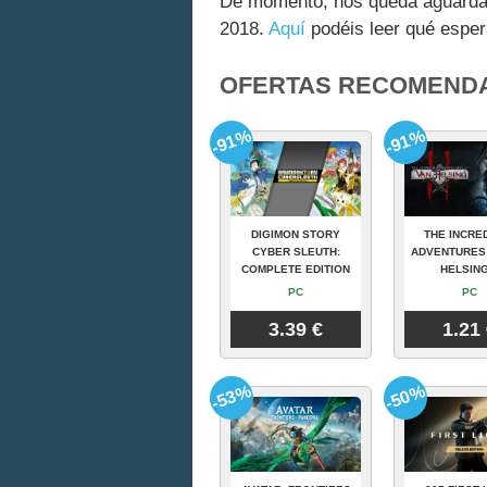
De momento, nos queda aguardar
2018.
Aquí
podéis leer qué espe
OFERTAS RECOMEND
-91%
-91%
DIGIMON STORY
THE INCRE
CYBER SLEUTH:
ADVENTURES
COMPLETE EDITION
HELSING
PC
PC
3.39 €
1.21
-53%
-50%