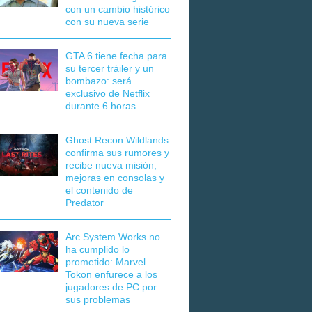
con un cambio histórico
con su nueva serie
GTA 6 tiene fecha para
su tercer tráiler y un
bombazo: será
exclusivo de Netflix
durante 6 horas
Ghost Recon Wildlands
confirma sus rumores y
recibe nueva misión,
mejoras en consolas y
el contenido de
Predator
Arc System Works no
ha cumplido lo
prometido: Marvel
Tokon enfurece a los
jugadores de PC por
sus problemas