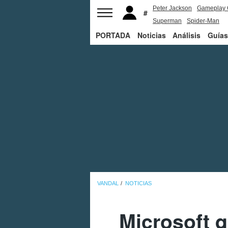
Peter Jackson
Gameplay 
Superman
Spider-Man
PORTADA
Noticias
Análisis
Guías
VANDAL
NOTICIAS
Microsoft 