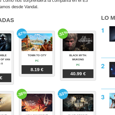
 cómo nos sorprenderá la compañía en el E3
ramos desde Vandal.
LO M
ADAS
-67%
-31%
DIBLE
TOWN TO CITY
BLACK MYTH:
 OF VAN
WUKONG
PC
 II
PC
8.19 €
40.99 €
 €
-38%
-53%