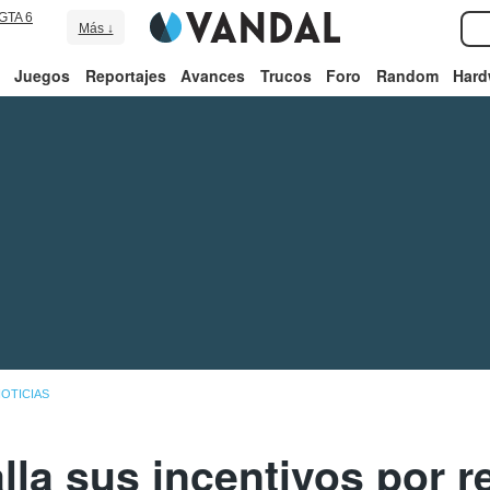
GTA 6
Más ↓
Juegos
Reportajes
Avances
Trucos
Foro
Random
Hard
OTICIAS
la sus incentivos por r