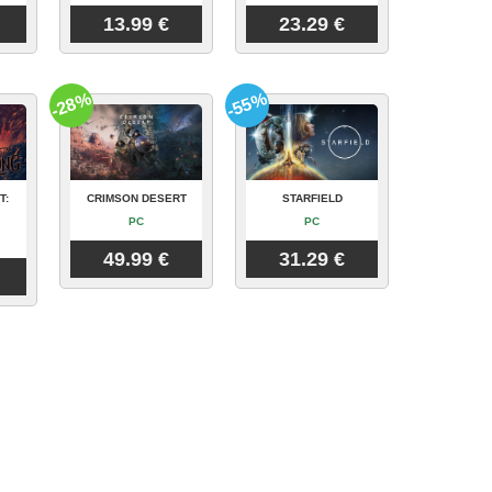
13.99 €
23.29 €
-28%
-55%
T:
CRIMSON DESERT
STARFIELD
PC
PC
49.99 €
31.29 €