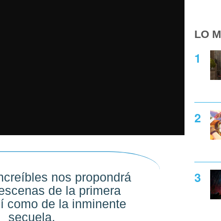
LO M
creíbles nos propondrá
 escenas de la primera
sí como de la inminente
secuela.