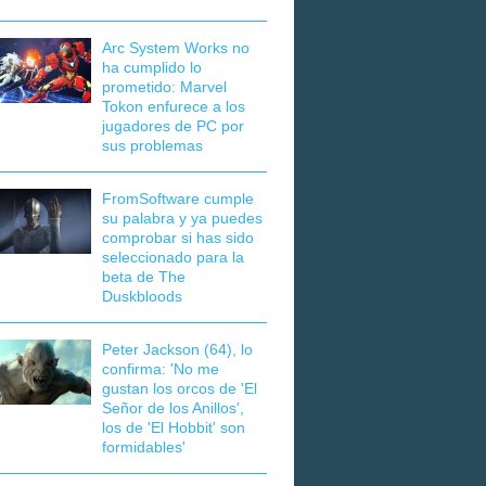
Arc System Works no
ha cumplido lo
prometido: Marvel
Tokon enfurece a los
jugadores de PC por
sus problemas
FromSoftware cumple
su palabra y ya puedes
comprobar si has sido
seleccionado para la
beta de The
Duskbloods
Peter Jackson (64), lo
confirma: 'No me
gustan los orcos de 'El
Señor de los Anillos',
los de 'El Hobbit' son
formidables'