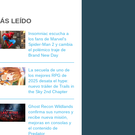
ÁS LEÍDO
Insomniac escucha a
los fans de Marvel's
Spider-Man 2 y cambia
el polémico traje de
Brand New Day
La secuela de uno de
los mejores RPG de
2025 desata el hype:
nuevo tráiler de Trails in
the Sky 2nd Chapter
Ghost Recon Wildlands
confirma sus rumores y
recibe nueva misión,
mejoras en consolas y
el contenido de
Predator