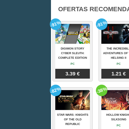
OFERTAS RECOMEND
-91%
-91%
DIGIMON STORY
THE INCREDIBL
CYBER SLEUTH:
ADVENTURES OF 
COMPLETE EDITION
HELSING II
PC
PC
3.39 €
1.21 €
-82%
-38%
STAR WARS: KNIGHTS
HOLLOW KNIGH
OF THE OLD
SILKSONG
REPUBLIC
PC