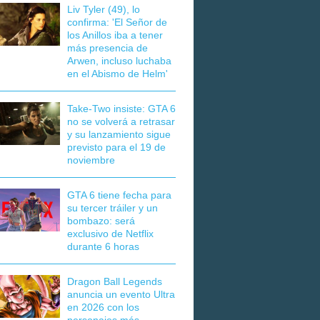
Liv Tyler (49), lo
confirma: 'El Señor de
los Anillos iba a tener
más presencia de
Arwen, incluso luchaba
en el Abismo de Helm'
Take-Two insiste: GTA 6
no se volverá a retrasar
y su lanzamiento sigue
previsto para el 19 de
noviembre
GTA 6 tiene fecha para
su tercer tráiler y un
bombazo: será
exclusivo de Netflix
durante 6 horas
Dragon Ball Legends
anuncia un evento Ultra
en 2026 con los