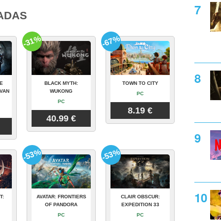
ADAS
-31%
-67%
E
BLACK MYTH:
TOWN TO CITY
VAN
WUKONG
PC
PC
8.19 €
40.99 €
-53%
-53%
T:
AVATAR: FRONTIERS
CLAIR OBSCUR:
OF PANDORA
EXPEDITION 33
PC
PC