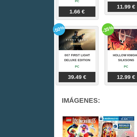
PC
11.99 €
1.66 €
-50%
-35%
007 FIRST LIGHT
HOLLOW KNIGH
DELUXE EDITION
SILKSONG
PC
PC
39.49 €
12.99 €
IMÁGENES: