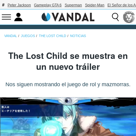
Peter Jackson
Gameplay GTA 6
Superman
Spider-Man
El Señor de los A
VANDAL
JUEGOS
THE LOST CHILD
NOTICIAS
The Lost Child se muestra en
un nuevo tráiler
Nos siguen mostrando el juego de rol y mazmorras.