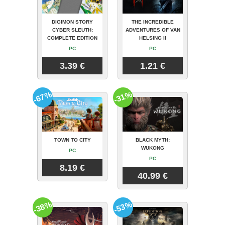
DIGIMON STORY
THE INCREDIBLE
CYBER SLEUTH:
ADVENTURES OF VAN
COMPLETE EDITION
HELSING II
PC
PC
3.39 €
1.21 €
-67%
-31%
TOWN TO CITY
BLACK MYTH:
WUKONG
PC
PC
8.19 €
40.99 €
-38%
-53%