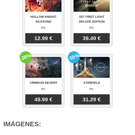
HOLLOW KNIGHT:
007 FIRST LIGHT
SILKSONG
DELUXE EDITION
PC
PC
12.99 €
39.49 €
-28%
-55%
CRIMSON DESERT
STARFIELD
PC
PC
49.99 €
31.29 €
IMÁGENES: