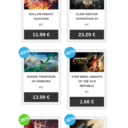
HOLLOW KNIGHT:
CLAIR OBSCUR:
SILKSONG
EXPEDITION 33
PC
PC
11.99 €
23.29 €
-53%
-82%
AVATAR: FRONTIERS
STAR WARS: KNIGHTS
OF PANDORA
OF THE OLD
REPUBLIC
PC
PC
13.99 €
1.66 €
-35%
-50%