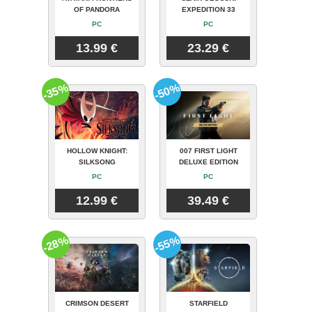
OF PANDORA
EXPEDITION 33
PC
PC
13.99 €
23.29 €
-35%
-50%
HOLLOW KNIGHT:
007 FIRST LIGHT
SILKSONG
DELUXE EDITION
PC
PC
12.99 €
39.49 €
-28%
-55%
CRIMSON DESERT
STARFIELD