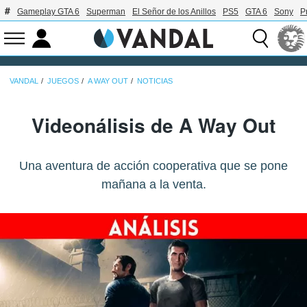
Gameplay GTA 6
Superman
El Señor de los Anillos
PS5
GTA 6
Sony
P
VANDAL
JUEGOS
A WAY OUT
NOTICIAS
Videonálisis de A Way Out
Una aventura de acción cooperativa que se pone
mañana a la venta.