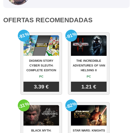
OFERTAS RECOMENDADAS
-91%
-91%
DIGIMON STORY
THE INCREDIBLE
CYBER SLEUTH:
ADVENTURES OF VAN
COMPLETE EDITION
HELSING II
PC
PC
3.39 €
1.21 €
-31%
-82%
BLACK MYTH:
STAR WARS: KNIGHTS