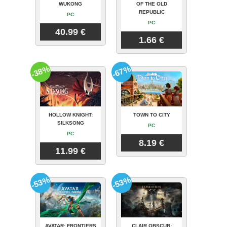
WUKONG
OF THE OLD
REPUBLIC
PC
PC
40.99 €
1.66 €
-38%
-67%
HOLLOW KNIGHT:
TOWN TO CITY
SILKSONG
PC
PC
8.19 €
11.99 €
-53%
-53%
AVATAR: FRONTIERS
CLAIR OBSCUR: