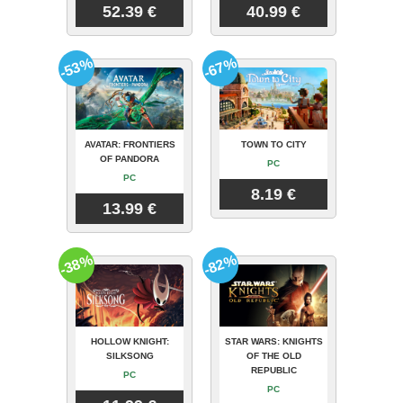
52.39 €
40.99 €
-53%
-67%
AVATAR: FRONTIERS
TOWN TO CITY
OF PANDORA
PC
PC
8.19 €
13.99 €
-38%
-82%
HOLLOW KNIGHT:
STAR WARS: KNIGHTS
SILKSONG
OF THE OLD
REPUBLIC
PC
PC