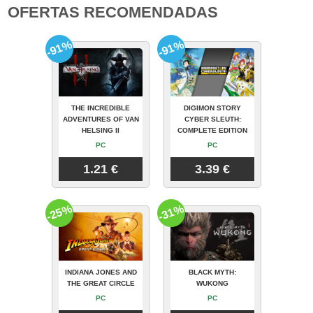
OFERTAS RECOMENDADAS
-91%
-91%
THE INCREDIBLE
DIGIMON STORY
ADVENTURES OF VAN
CYBER SLEUTH:
HELSING II
COMPLETE EDITION
PC
PC
1.21 €
3.39 €
-25%
-31%
INDIANA JONES AND
BLACK MYTH:
THE GREAT CIRCLE
WUKONG
PC
PC