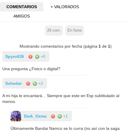
COMENTARIOS
+ VALORADOS
AMIGOS
29
com.
En foros
Mostrando comentarios por fecha (página
1
de
1
)
Spyro636
+0
Una pregunta ¿Fisico o digital?
Schedar
+2
A mi hija le encantará... Siempre que este en Esp subtitulado al
menos.
Dark_Ozma
+1
Últimamente Bandai Namco se lo curra (no así con la saga