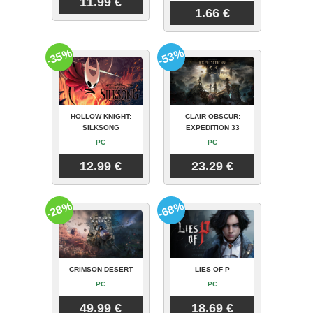
11.99 €
1.66 €
-35%
-53%
HOLLOW KNIGHT:
CLAIR OBSCUR:
SILKSONG
EXPEDITION 33
PC
PC
12.99 €
23.29 €
-28%
-68%
CRIMSON DESERT
LIES OF P
PC
PC
49.99 €
18.69 €