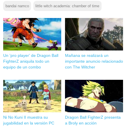
bandai namco
little witch academia: chamber of time
Un 'pro player' de Dragon Ball
Mañana se realizará un
FighterZ aniquila todo un
importante anuncio relacionado
equipo de un combo
con The Witcher
Ni No Kuni II muestra su
Dragon Ball FighterZ presenta
jugabilidad en la versión PC
a Broly en acción