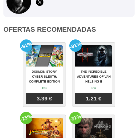
OFERTAS RECOMENDADAS
-91%
-91%
DIGIMON STORY
THE INCREDIBLE
CYBER SLEUTH:
ADVENTURES OF VAN
COMPLETE EDITION
HELSING II
PC
PC
3.39 €
1.21 €
-25%
-31%