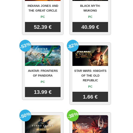
INDIANA JONES AND
BLACK MYTH:
THE GREAT CIRCLE
WUKONG
PC
PC
52.39 €
40.99 €
-53%
-82%
AVATAR: FRONTIERS
STAR WARS: KNIGHTS
OF PANDORA
OF THE OLD
REPUBLIC
PC
PC
13.99 €
1.66 €
-50%
-38%