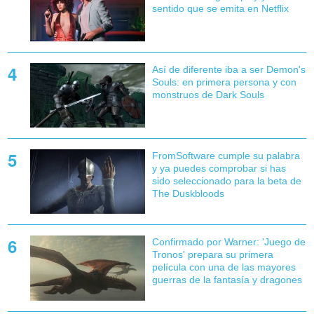
sentido que se emita en Netflix
Así de diferente iba a ser Demon's
Souls: en primera persona y con
monstruos de Dark Souls
FromSoftware cumple su palabra
y ya puedes comprobar si has
sido seleccionado para la beta de
The Duskbloods
Confirmado por Warner: 'Juego de
Tronos' prepara su primera
película con una de las mayores
guerras de la fantasía y dragones