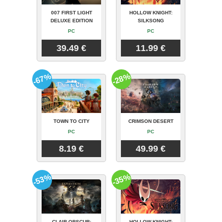
007 FIRST LIGHT
HOLLOW KNIGHT:
DELUXE EDITION
SILKSONG
PC
PC
39.49 €
11.99 €
-67%
-28%
TOWN TO CITY
CRIMSON DESERT
PC
PC
8.19 €
49.99 €
-53%
-35%
CLAIR OBSCUR:
HOLLOW KNIGHT: