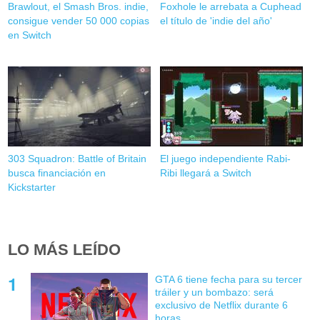
Brawlout, el Smash Bros. indie,
Foxhole le arrebata a Cuphead
consigue vender 50 000 copias
el título de 'indie del año'
en Switch
303 Squadron: Battle of Britain
El juego independiente Rabi-
busca financiación en
Ribi llegará a Switch
Kickstarter
LO MÁS LEÍDO
GTA 6 tiene fecha para su tercer
tráiler y un bombazo: será
exclusivo de Netflix durante 6
horas