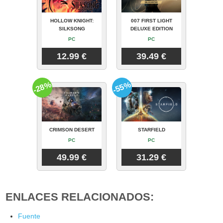
HOLLOW KNIGHT:
007 FIRST LIGHT
SILKSONG
DELUXE EDITION
PC
PC
12.99 €
39.49 €
-28%
-55%
CRIMSON DESERT
STARFIELD
PC
PC
49.99 €
31.29 €
ENLACES RELACIONADOS:
Fuente