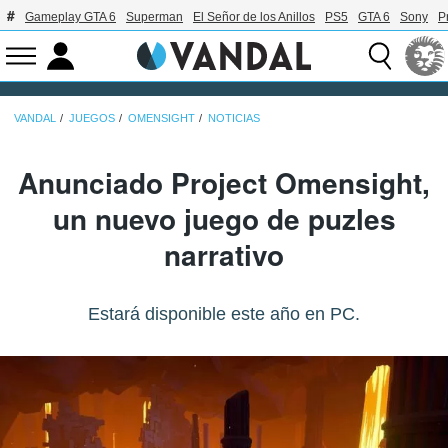
Gameplay GTA 6
Superman
El Señor de los Anillos
PS5
GTA 6
Sony
P
VANDAL
JUEGOS
OMENSIGHT
NOTICIAS
Anunciado Project Omensight,
un nuevo juego de puzles
narrativo
Estará disponible este año en PC.