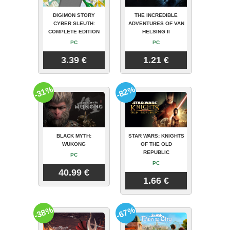
DIGIMON STORY
THE INCREDIBLE
CYBER SLEUTH:
ADVENTURES OF VAN
COMPLETE EDITION
HELSING II
PC
PC
3.39 €
1.21 €
-31%
-82%
BLACK MYTH:
STAR WARS: KNIGHTS
WUKONG
OF THE OLD
REPUBLIC
PC
PC
40.99 €
1.66 €
-38%
-67%