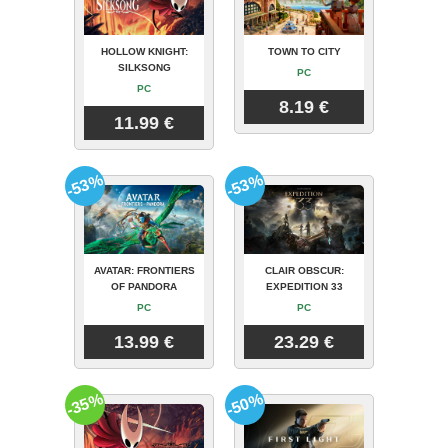
HOLLOW KNIGHT:
TOWN TO CITY
SILKSONG
PC
PC
8.19 €
11.99 €
-53%
-53%
AVATAR: FRONTIERS
CLAIR OBSCUR:
OF PANDORA
EXPEDITION 33
PC
PC
13.99 €
23.29 €
-35%
-50%