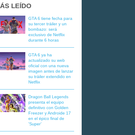
ÁS LEÍDO
GTA 6 tiene fecha para
su tercer tráiler y un
bombazo: será
exclusivo de Netflix
durante 6 horas
GTA 6 ya ha
actualizado su web
oficial con una nueva
imagen antes de lanzar
su tráiler extendido en
Netflix
Dragon Ball Legends
presenta el equipo
definitivo con Golden
Freezer y Androide 17
en el épico final de
'Super'