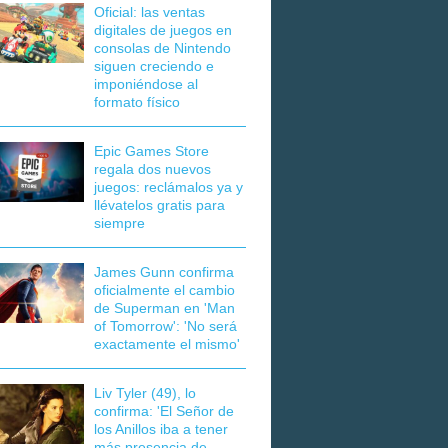
Oficial: las ventas
digitales de juegos en
consolas de Nintendo
siguen creciendo e
imponiéndose al
formato físico
Epic Games Store
regala dos nuevos
juegos: reclámalos ya y
llévatelos gratis para
siempre
James Gunn confirma
oficialmente el cambio
de Superman en 'Man
of Tomorrow': 'No será
exactamente el mismo'
Liv Tyler (49), lo
confirma: 'El Señor de
los Anillos iba a tener
más presencia de