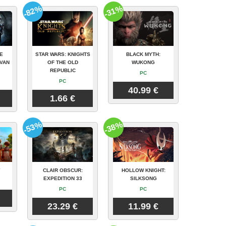
-82%
-31%
E
STAR WARS: KNIGHTS
BLACK MYTH:
VAN
OF THE OLD
WUKONG
REPUBLIC
PC
PC
40.99 €
1.66 €
-53%
-38%
Y
CLAIR OBSCUR:
HOLLOW KNIGHT:
EXPEDITION 33
SILKSONG
PC
PC
23.29 €
11.99 €