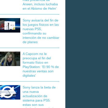
Arwen, incluso luchaba
en el Abismo de Helm'
Sony avisaría del fin de
los juegos físicos en las
nuevas PS5,
confirmando su
intención de no cambiar
de planes
A Capcom no le
preocupa el fin del
formato físico en
PlayStation: 'El 90 % de
nuestras ventas son
digitales'
Sony lanza la beta de
una nueva
actualización de
sistema para PS5:
estas son sus