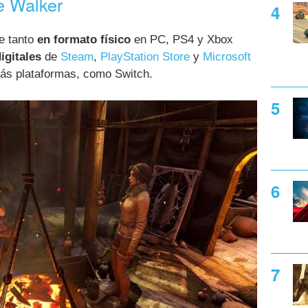
 Walker
e tanto
en formato físico
en PC, PS4 y Xbox
igitales
de
Steam
,
PlayStation Store
y
Microsoft
más plataformas, como Switch.