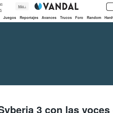
an
Más ↓
5
Juegos
Reportajes
Avances
Trucos
Foro
Random
Hard
Syberia 3 con las voces