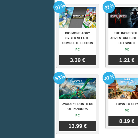
-91%
-91%
DIGIMON STORY
THE INCREDIBL
CYBER SLEUTH:
ADVENTURES OF 
COMPLETE EDITION
HELSING II
PC
PC
3.39 €
1.21 €
-53%
-67%
AVATAR: FRONTIERS
TOWN TO CIT
OF PANDORA
PC
PC
8.19 €
13.99 €