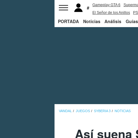
Gameplay GTA 6
Superm
El Señor de los Anillos
PS
PORTADA
Noticias
Análisis
Guías
VANDAL
JUEGOS
SYBERIA 3
NOTICIAS
Así suena 