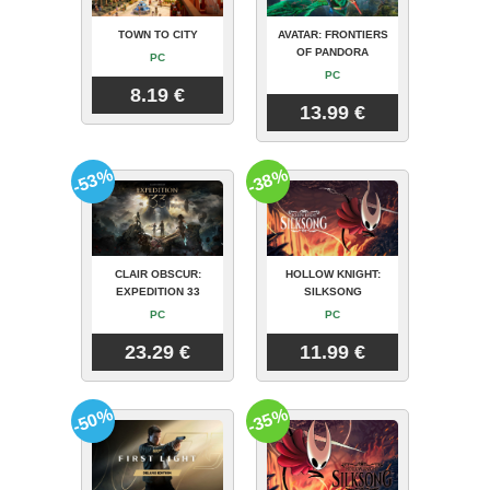
TOWN TO CITY
AVATAR: FRONTIERS
OF PANDORA
PC
PC
8.19 €
13.99 €
-53%
-38%
CLAIR OBSCUR:
HOLLOW KNIGHT:
EXPEDITION 33
SILKSONG
PC
PC
23.29 €
11.99 €
-50%
-35%