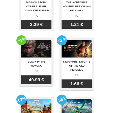
DIGIMON STORY
THE INCREDIBLE
CYBER SLEUTH:
ADVENTURES OF VAN
COMPLETE EDITION
HELSING II
PC
PC
3.39 €
1.21 €
-31%
-82%
BLACK MYTH:
STAR WARS: KNIGHTS
WUKONG
OF THE OLD
REPUBLIC
PC
PC
40.99 €
1.66 €
-67%
-53%