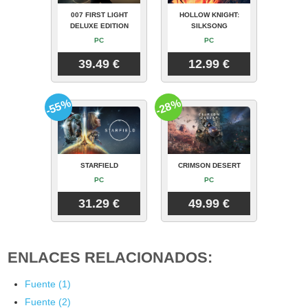
007 FIRST LIGHT
HOLLOW KNIGHT:
DELUXE EDITION
SILKSONG
PC
PC
39.49 €
12.99 €
-55%
-28%
STARFIELD
CRIMSON DESERT
PC
PC
31.29 €
49.99 €
ENLACES RELACIONADOS:
Fuente (1)
Fuente (2)