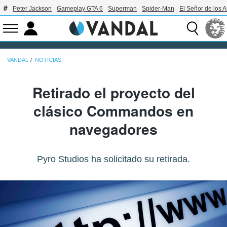
Peter Jackson
Gameplay GTA 6
Superman
Spider-Man
El Señor de los A
VANDAL
NOTICIAS
Retirado el proyecto del
clásico Commandos en
navegadores
Pyro Studios ha solicitado su retirada.