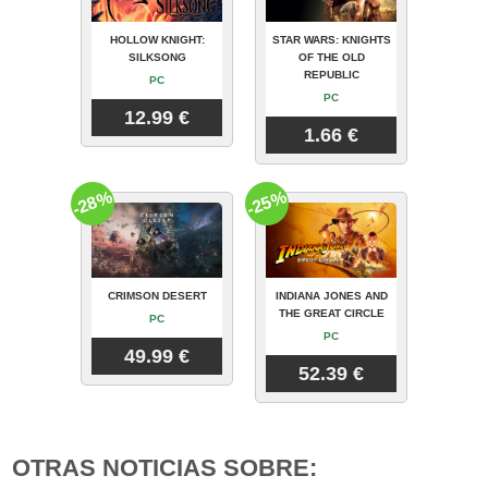
HOLLOW KNIGHT:
STAR WARS: KNIGHTS
SILKSONG
OF THE OLD
REPUBLIC
PC
PC
12.99 €
1.66 €
-28%
-25%
CRIMSON DESERT
INDIANA JONES AND
THE GREAT CIRCLE
PC
PC
49.99 €
52.39 €
OTRAS NOTICIAS SOBRE: