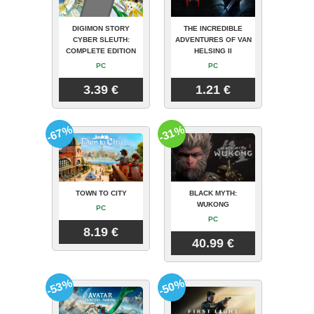
DIGIMON STORY
THE INCREDIBLE
CYBER SLEUTH:
ADVENTURES OF VAN
COMPLETE EDITION
HELSING II
PC
PC
3.39 €
1.21 €
-67%
-31%
TOWN TO CITY
BLACK MYTH:
WUKONG
PC
PC
8.19 €
40.99 €
-53%
-50%