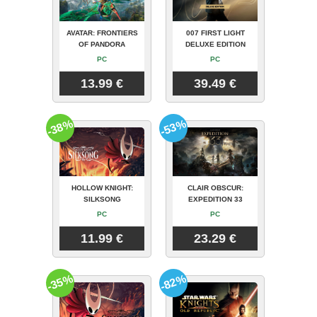
AVATAR: FRONTIERS
007 FIRST LIGHT
OF PANDORA
DELUXE EDITION
PC
PC
13.99 €
39.49 €
-38%
-53%
HOLLOW KNIGHT:
CLAIR OBSCUR:
SILKSONG
EXPEDITION 33
PC
PC
11.99 €
23.29 €
-35%
-82%