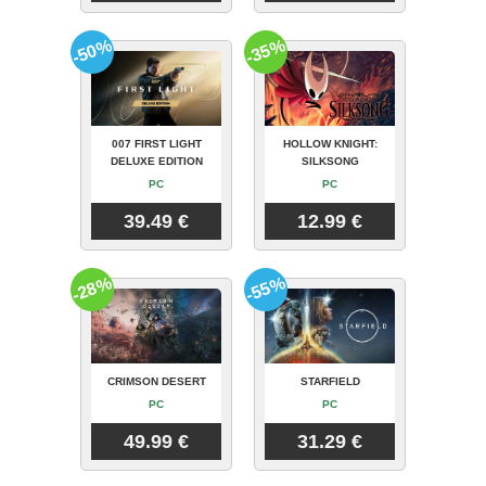
-50%
-35%
007 FIRST LIGHT
HOLLOW KNIGHT:
DELUXE EDITION
SILKSONG
PC
PC
39.49 €
12.99 €
-28%
-55%
CRIMSON DESERT
STARFIELD
PC
PC
49.99 €
31.29 €