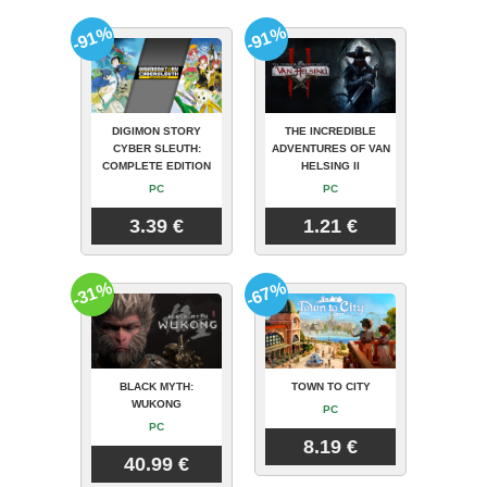
-91%
-91%
DIGIMON STORY
THE INCREDIBLE
CYBER SLEUTH:
ADVENTURES OF VAN
COMPLETE EDITION
HELSING II
PC
PC
3.39 €
1.21 €
-31%
-67%
BLACK MYTH:
TOWN TO CITY
WUKONG
PC
PC
8.19 €
40.99 €