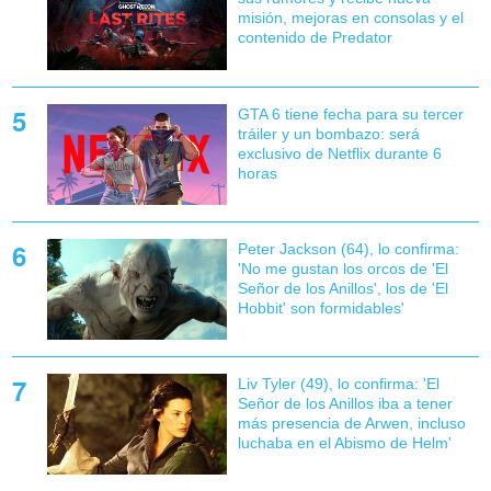
misión, mejoras en consolas y el
contenido de Predator
GTA 6 tiene fecha para su tercer
tráiler y un bombazo: será
exclusivo de Netflix durante 6
horas
Peter Jackson (64), lo confirma:
'No me gustan los orcos de 'El
Señor de los Anillos', los de 'El
Hobbit' son formidables'
Liv Tyler (49), lo confirma: 'El
Señor de los Anillos iba a tener
más presencia de Arwen, incluso
luchaba en el Abismo de Helm'