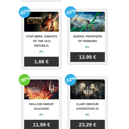
-82%
-53%
STAR WARS: KNIGHTS
AVATAR: FRONTIERS
OF THE OLD
OF PANDORA
REPUBLIC
PC
PC
13.99 €
1.66 €
-38%
-53%
HOLLOW KNIGHT:
CLAIR OBSCUR:
SILKSONG
EXPEDITION 33
PC
PC
11.99 €
23.29 €