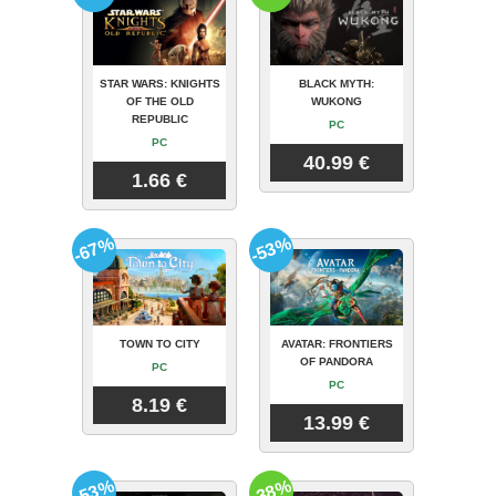
STAR WARS: KNIGHTS
BLACK MYTH:
OF THE OLD
WUKONG
REPUBLIC
PC
PC
40.99 €
1.66 €
-67%
-53%
TOWN TO CITY
AVATAR: FRONTIERS
OF PANDORA
PC
PC
8.19 €
13.99 €
-53%
-38%