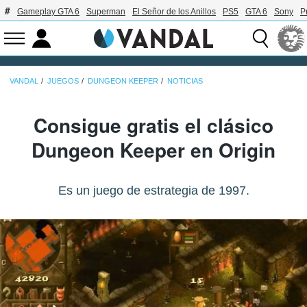
Gameplay GTA 6
Superman
El Señor de los Anillos
PS5
GTA 6
Sony
P
VANDAL
JUEGOS
DUNGEON KEEPER
NOTICIAS
Consigue gratis el clásico
Dungeon Keeper en Origin
Es un juego de estrategia de 1997.