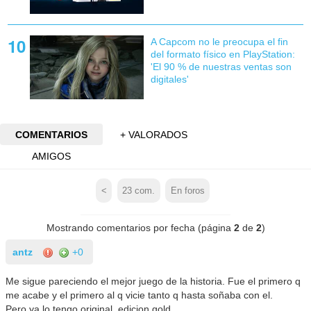
A Capcom no le preocupa el fin
del formato físico en PlayStation:
'El 90 % de nuestras ventas son
digitales'
COMENTARIOS
+ VALORADOS
AMIGOS
<
23
com.
En foros
Mostrando comentarios por fecha (página
2
de
2
)
antz
+0
Me sigue pareciendo el mejor juego de la historia. Fue el primero q
me acabe y el primero al q vicie tanto q hasta soñaba con el.
Pero ya lo tengo original, edicion gold...