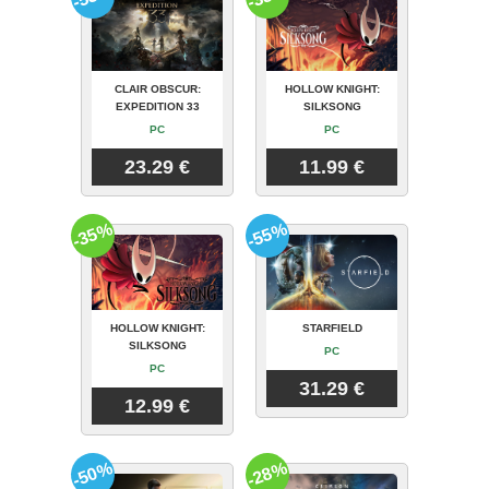
CLAIR OBSCUR:
HOLLOW KNIGHT:
EXPEDITION 33
SILKSONG
PC
PC
23.29 €
11.99 €
-35%
-55%
HOLLOW KNIGHT:
STARFIELD
SILKSONG
PC
PC
31.29 €
12.99 €
-50%
-28%