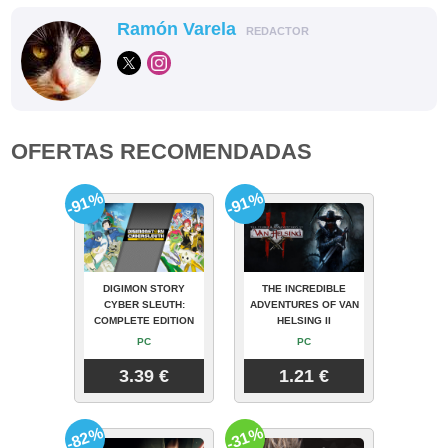
Ramón Varela
REDACTOR
OFERTAS RECOMENDADAS
-91%
-91%
DIGIMON STORY
THE INCREDIBLE
CYBER SLEUTH:
ADVENTURES OF VAN
COMPLETE EDITION
HELSING II
PC
PC
3.39 €
1.21 €
-82%
-31%