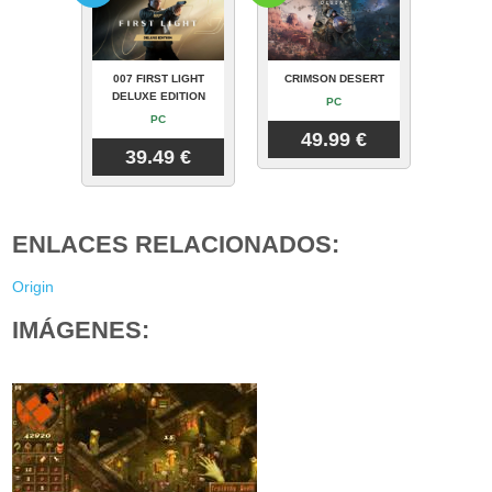
007 FIRST LIGHT
CRIMSON DESERT
DELUXE EDITION
PC
PC
49.99 €
39.49 €
ENLACES RELACIONADOS:
Origin
IMÁGENES: