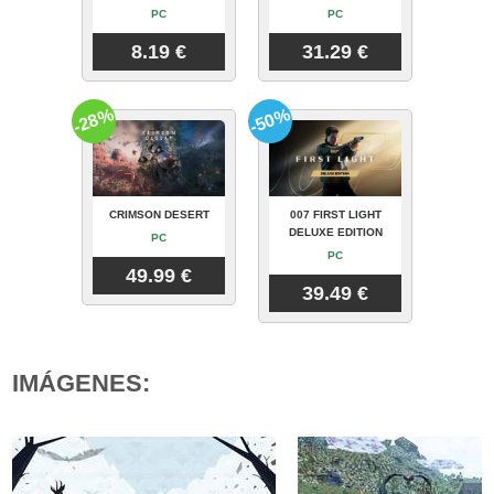
PC
PC
8.19 €
31.29 €
-28%
-50%
CRIMSON DESERT
007 FIRST LIGHT
DELUXE EDITION
PC
PC
49.99 €
39.49 €
IMÁGENES: