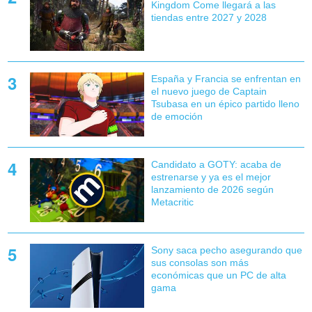
Kingdom Come llegará a las
tiendas entre 2027 y 2028
España y Francia se enfrentan en
el nuevo juego de Captain
Tsubasa en un épico partido lleno
de emoción
Candidato a GOTY: acaba de
estrenarse y ya es el mejor
lanzamiento de 2026 según
Metacritic
Sony saca pecho asegurando que
sus consolas son más
económicas que un PC de alta
gama