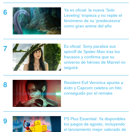
Ya es oficial: la nueva 'Solo
Leveling' tropieza y no repite el
fenómeno de su 'predecesora'
como gran anime del año
Es oficial: Sony paraliza sus
spinoff de Spider-Man tras los
fracasos y confirma que su
universo de héroes de Marvel no
seguirá
Resident Evil Veronica apunta a
éxito y Capcom celebra un hito
conseguido por el remake
PS Plus Essential: Ya disponibles
los juegos de agosto, incluyendo
el lanzamiento mejor valorado de