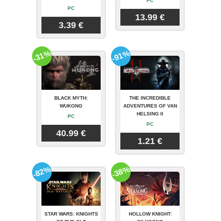
PC
PC
13.99 €
3.39 €
-31%
-91%
BLACK MYTH:
THE INCREDIBLE
WUKONG
ADVENTURES OF VAN
HELSING II
PC
PC
40.99 €
1.21 €
-82%
-38%
STAR WARS: KNIGHTS
HOLLOW KNIGHT: