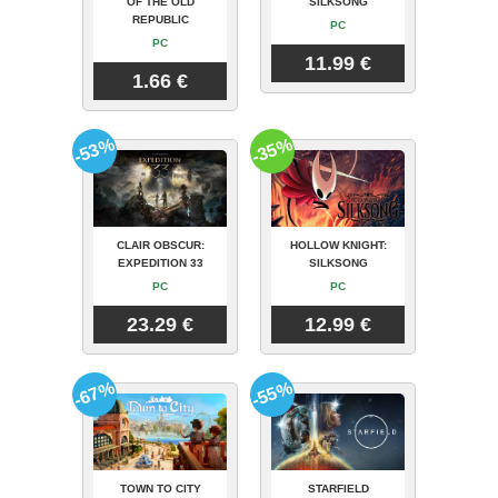
OF THE OLD
SILKSONG
REPUBLIC
PC
PC
11.99 €
1.66 €
-53%
-35%
CLAIR OBSCUR:
HOLLOW KNIGHT:
EXPEDITION 33
SILKSONG
PC
PC
23.29 €
12.99 €
-67%
-55%
TOWN TO CITY
STARFIELD