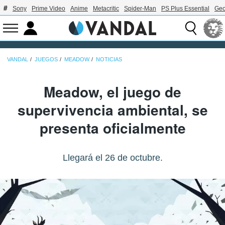
Sony
Prime Video
Anime
Metacritic
Spider-Man
PS Plus Essential
Geo
VANDAL
JUEGOS
MEADOW
NOTICIAS
Meadow, el juego de
supervivencia ambiental, se
presenta oficialmente
Llegará el 26 de octubre.