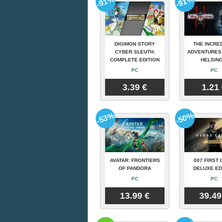
-91%
-91%
DIGIMON STORY
THE INCRE
CYBER SLEUTH:
ADVENTURES
COMPLETE EDITION
HELSING
PC
PC
3.39 €
1.21
-53%
-50%
AVATAR: FRONTIERS
007 FIRST 
OF PANDORA
DELUXE ED
PC
PC
13.99 €
39.49