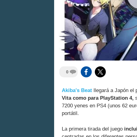
0
Akiba's Beat
llegará a Japón el
Vita como para PlayStation 4,
s
7200 yenes en PS4 (unos 62 euro
portátil.
La primera tirada del juego
inclu
centradas en los diferentes pers