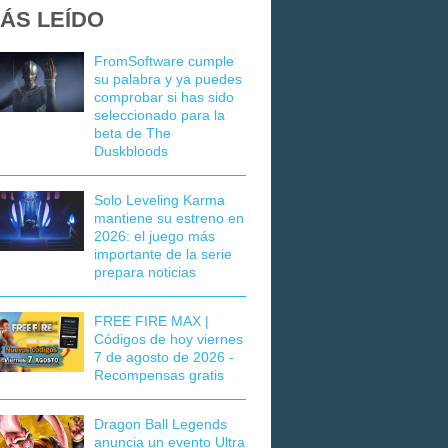
ÁS LEÍDO
FromSoftware cumple
su palabra y ya puedes
comprobar si has sido
seleccionado para la
beta de The
Duskbloods
Solo Leveling Karma
mantiene su estreno en
2026: el juego más
importante de la serie
prepara noticias
FREE FIRE MAX |
Códigos de hoy viernes
7 de agosto de 2026 -
Recompensas gratis
Dragon Ball Legends
anuncia un evento Ultra