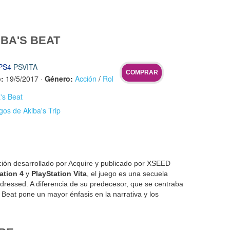
BA'S BEAT
PS4
PSVITA
COMPRAR
:
19/5/2017
·
Género:
Acción
/
Rol
a's Beat
gos de Akiba's Trip
ción desarrollado por Acquire y publicado por XSEED
ation 4
y
PlayStation Vita
, el juego es una secuela
ndressed. A diferencia de su predecesor, que se centraba
 Beat pone un mayor énfasis en la narrativa y los