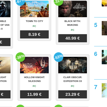
-67%
-31%
DIBLE
TOWN TO CITY
BLACK MYTH:
 OF VAN
WUKONG
PC
 II
PC
8.19 €
40.99 €
 €
-38%
-53%
LIGHT
HOLLOW KNIGHT:
CLAIR OBSCUR:
ITION
SILKSONG
EXPEDITION 33
PC
PC
 €
11.99 €
23.29 €