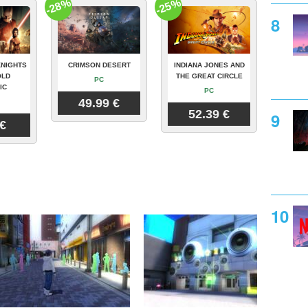
-28%
-25%
KNIGHTS
CRIMSON DESERT
INDIANA JONES AND
OLD
THE GREAT CIRCLE
PC
IC
PC
49.99 €
52.39 €
 €