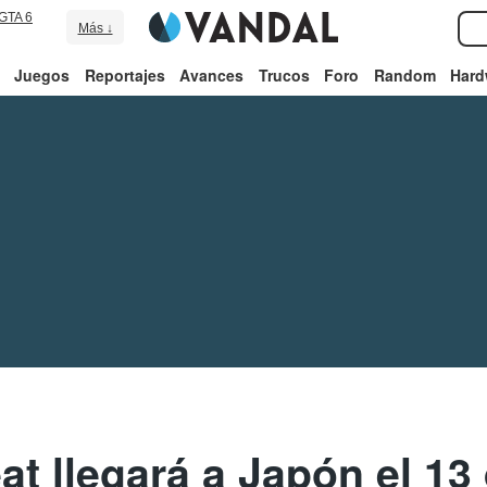
GTA 6
Más ↓
Juegos
Reportajes
Avances
Trucos
Foro
Random
Hard
at llegará a Japón el 13