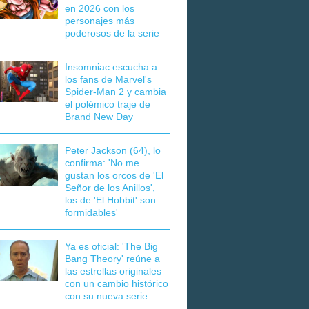
en 2026 con los
personajes más
poderosos de la serie
Insomniac escucha a
los fans de Marvel's
Spider-Man 2 y cambia
el polémico traje de
Brand New Day
Peter Jackson (64), lo
confirma: 'No me
gustan los orcos de 'El
Señor de los Anillos',
los de 'El Hobbit' son
formidables'
Ya es oficial: 'The Big
Bang Theory' reúne a
las estrellas originales
con un cambio histórico
con su nueva serie