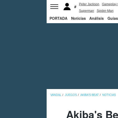
Peter Jackson
Gameplay 
Superman
Spider-Man
PORTADA
Noticias
Análisis
Guías
VANDAL
JUEGOS
AKIBA'S BEAT
NOTICIAS
Akiba's Be