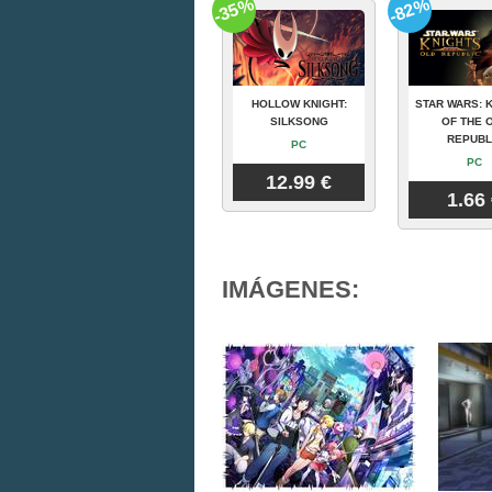
-35%
-82%
HOLLOW KNIGHT:
STAR WARS: 
SILKSONG
OF THE 
REPUBL
PC
PC
12.99 €
1.66
IMÁGENES: