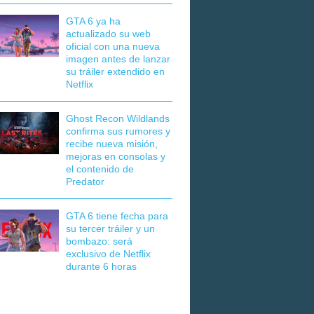
GTA 6 ya ha
actualizado su web
oficial con una nueva
imagen antes de lanzar
su tráiler extendido en
Netflix
Ghost Recon Wildlands
confirma sus rumores y
recibe nueva misión,
mejoras en consolas y
el contenido de
Predator
GTA 6 tiene fecha para
su tercer tráiler y un
bombazo: será
exclusivo de Netflix
durante 6 horas