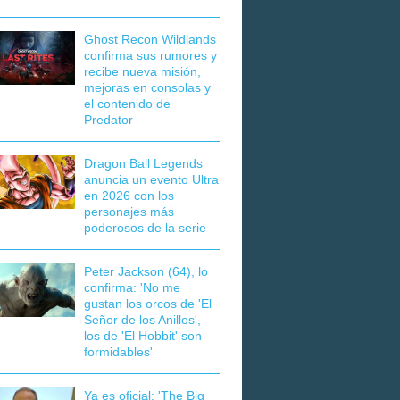
Ghost Recon Wildlands
confirma sus rumores y
recibe nueva misión,
mejoras en consolas y
el contenido de
Predator
Dragon Ball Legends
anuncia un evento Ultra
en 2026 con los
personajes más
poderosos de la serie
Peter Jackson (64), lo
confirma: 'No me
gustan los orcos de 'El
Señor de los Anillos',
los de 'El Hobbit' son
formidables'
Ya es oficial: 'The Big