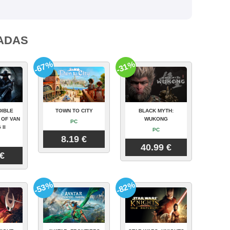
ADAS
-67%
-31%
DIBLE
TOWN TO CITY
BLACK MYTH:
 OF VAN
WUKONG
PC
 II
PC
8.19 €
40.99 €
 €
-53%
-82%