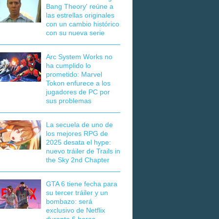
Bang Theory' reúne a
las estrellas originales
con un cambio histórico
con su nueva serie
Arc System Works no
ha cumplido lo
prometido: Marvel
Tokon enfurece a los
jugadores de PC por
sus problemas
La secuela de uno de
los mejores RPG de
2025 desata el hype:
nuevo tráiler de Trails in
the Sky 2nd Chapter
GTA 6 tiene fecha para
su tercer tráiler y un
bombazo: será
exclusivo de Netflix