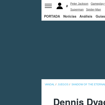
Peter Jackson
Gameplay 
Superman
Spider-Man
PORTADA
Noticias
Análisis
Guías
VANDAL
JUEGOS
SHADOW OF THE ETERNA
Dennis Dya