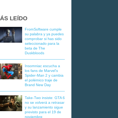
ÁS LEÍDO
FromSoftware cumple
su palabra y ya puedes
comprobar si has sido
seleccionado para la
beta de The
Duskbloods
Insomniac escucha a
los fans de Marvel's
Spider-Man 2 y cambia
el polémico traje de
Brand New Day
Take-Two insiste: GTA 6
no se volverá a retrasar
y su lanzamiento sigue
previsto para el 19 de
noviembre