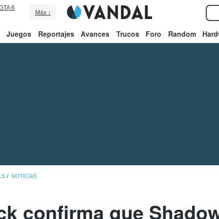
GTA 6
Más ↓
Juegos
Reportajes
Avances
Trucos
Foro
Random
Hard
LS
NOTICIAS
ck confirma que Shadow 