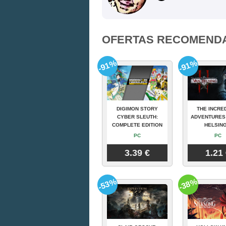
OFERTAS RECOMEND
-91%
-91%
DIGIMON STORY
THE INCRE
CYBER SLEUTH:
ADVENTURES
COMPLETE EDITION
HELSING
PC
PC
3.39 €
1.21
-53%
-38%