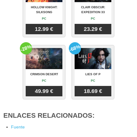
HOLLOW KNIGHT:
CLAIR OBSCUR:
SILKSONG
EXPEDITION 33
PC
PC
12.99 €
23.29 €
-28%
-68%
CRIMSON DESERT
LIES OF P
PC
PC
49.99 €
18.69 €
ENLACES RELACIONADOS:
Fuente