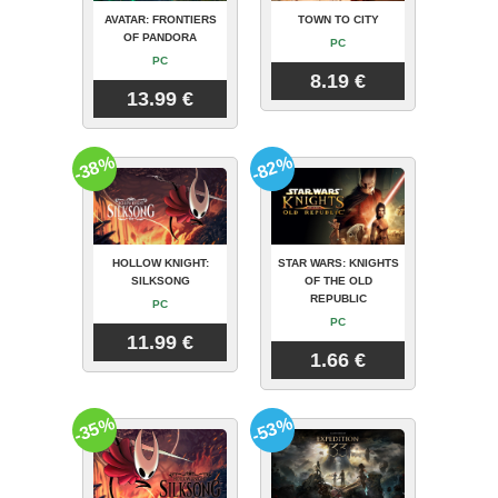
AVATAR: FRONTIERS
TOWN TO CITY
OF PANDORA
PC
PC
8.19 €
13.99 €
-38%
-82%
HOLLOW KNIGHT:
STAR WARS: KNIGHTS
SILKSONG
OF THE OLD
REPUBLIC
PC
PC
11.99 €
1.66 €
-35%
-53%