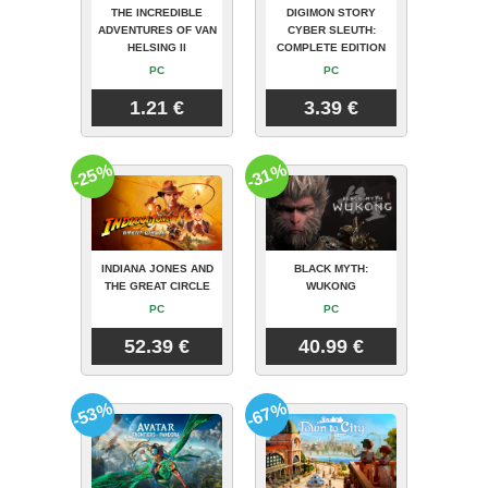
THE INCREDIBLE
DIGIMON STORY
ADVENTURES OF VAN
CYBER SLEUTH:
HELSING II
COMPLETE EDITION
PC
PC
1.21 €
3.39 €
-25%
-31%
INDIANA JONES AND
BLACK MYTH:
THE GREAT CIRCLE
WUKONG
PC
PC
52.39 €
40.99 €
-53%
-67%