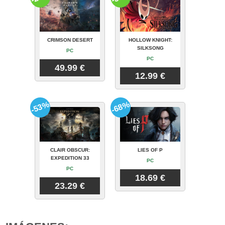
CRIMSON DESERT
HOLLOW KNIGHT:
SILKSONG
PC
PC
49.99 €
12.99 €
-53%
-68%
CLAIR OBSCUR:
LIES OF P
EXPEDITION 33
PC
PC
18.69 €
23.29 €