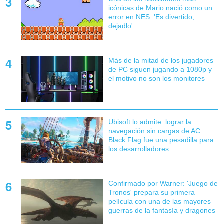
icónicas de Mario nació como un
error en NES: 'Es divertido,
dejadlo'
Más de la mitad de los jugadores
de PC siguen jugando a 1080p y
el motivo no son los monitores
Ubisoft lo admite: lograr la
navegación sin cargas de AC
Black Flag fue una pesadilla para
los desarrolladores
Confirmado por Warner: 'Juego de
Tronos' prepara su primera
película con una de las mayores
guerras de la fantasía y dragones