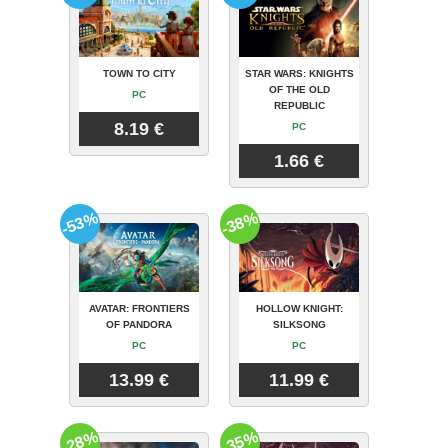
TOWN TO CITY
STAR WARS: KNIGHTS
OF THE OLD
PC
REPUBLIC
8.19 €
PC
1.66 €
-53%
-38%
AVATAR: FRONTIERS
HOLLOW KNIGHT:
OF PANDORA
SILKSONG
PC
PC
13.99 €
11.99 €
-28%
-35%