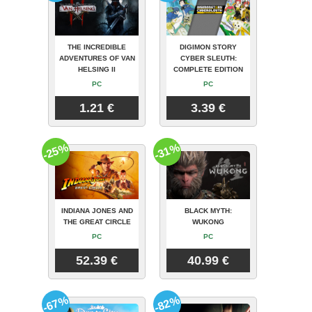
THE INCREDIBLE
DIGIMON STORY
ADVENTURES OF VAN
CYBER SLEUTH:
HELSING II
COMPLETE EDITION
PC
PC
1.21 €
3.39 €
-25%
-31%
INDIANA JONES AND
BLACK MYTH:
THE GREAT CIRCLE
WUKONG
PC
PC
52.39 €
40.99 €
-67%
-82%