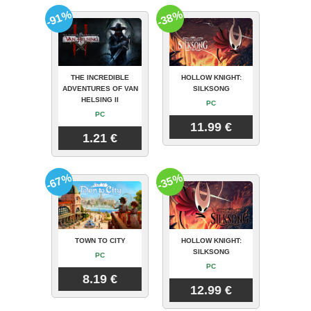
-91%
-38%
THE INCREDIBLE
HOLLOW KNIGHT:
ADVENTURES OF VAN
SILKSONG
HELSING II
PC
PC
11.99 €
1.21 €
-67%
-35%
TOWN TO CITY
HOLLOW KNIGHT:
SILKSONG
PC
PC
8.19 €
12.99 €