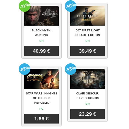
-31%
-50%
BLACK MYTH:
007 FIRST LIGHT
WUKONG
DELUXE EDITION
PC
PC
40.99 €
39.49 €
-82%
-53%
STAR WARS: KNIGHTS
CLAIR OBSCUR:
OF THE OLD
EXPEDITION 33
REPUBLIC
PC
PC
23.29 €
1.66 €