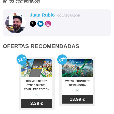
en los comentarios!
Juan Rubio
COLABORADOR
OFERTAS RECOMENDADAS
-91%
-53%
DIGIMON STORY
AVATAR: FRONTIERS
CYBER SLEUTH:
OF PANDORA
COMPLETE EDITION
PC
PC
13.99 €
3.39 €