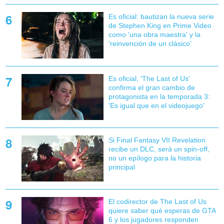
Es oficial: bautizan la nueva serie
de Stephen King en Prime Video
como 'una obra maestra' y la
'reinvención de un clásico'
Es oficial, 'The Last of Us'
confirma el gran cambio de
protagonista en la temporada 3:
'Es igual que en el videojuego'
Si Final Fantasy VII Revelation
recibe un DLC, será un spin-off,
no un epílogo para la historia
principal
El codirector de The Last of Us
quiere saber qué esperas de GTA
6 y los jugadores responden