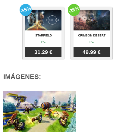
-55%
-28%
STARFIELD
CRIMSON DESERT
PC
PC
31.29 €
49.99 €
IMÁGENES: