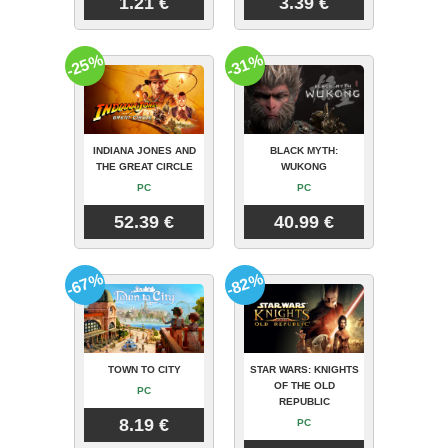
1.21 €
3.39 €
-25%
-31%
INDIANA JONES AND
BLACK MYTH:
THE GREAT CIRCLE
WUKONG
PC
PC
52.39 €
40.99 €
-67%
-82%
TOWN TO CITY
STAR WARS: KNIGHTS
OF THE OLD
PC
REPUBLIC
8.19 €
PC