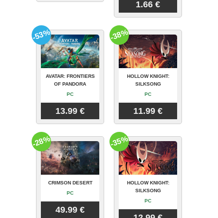
1.66 €
-53%
-38%
AVATAR: FRONTIERS
HOLLOW KNIGHT:
OF PANDORA
SILKSONG
PC
PC
13.99 €
11.99 €
-28%
-35%
CRIMSON DESERT
HOLLOW KNIGHT:
SILKSONG
PC
PC
49.99 €
12.99 €