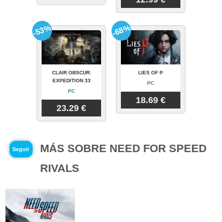
-53%
-68%
CLAIR OBSCUR:
LIES OF P
EXPEDITION 33
PC
PC
18.69 €
23.29 €
MÁS SOBRE NEED FOR SPEED
Seguir
RIVALS