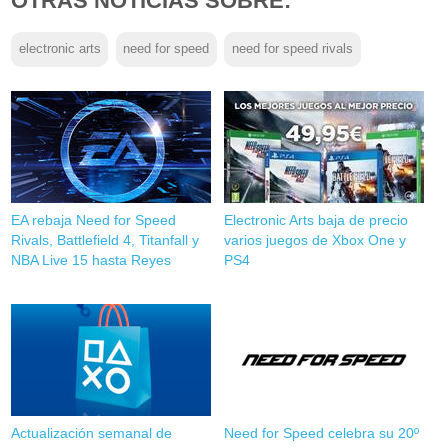
OTRAS NOTICIAS SOBRE:
electronic arts
need for speed
need for speed rivals
EA rebaja Need for Speed
Electronic Arts baja de precio
Rivals, Battlefield 4, Titanfall y
varios juegos de Xbox One y
NBA Live 15 hasta Reyes
PS4
Actualización semanal de
Need for Speed celebra su 20º