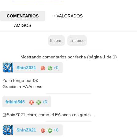
COMENTARIOS
+ VALORADOS
AMIGOS
9
com.
En foros
Mostrando comentarios por fecha (página
1
de
1
)
ShinZ021
+0
Yo lo tengo por 0€
Gracias a EA Access
frikini545
+6
@ShinZ021 claro, como el EA acess es gratis...
ShinZ021
+0