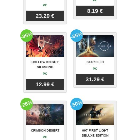
PC
PC
8.19 €
23.29 €
-35%
-55%
HOLLOW KNIGHT:
STARFIELD
SILKSONG
PC
PC
31.29 €
12.99 €
-28%
-50%
CRIMSON DESERT
007 FIRST LIGHT
DELUXE EDITION
PC