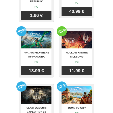
REPUBLIC
PC
PC
40.99 €
1.66 €
-53%
-38%
AVATAR: FRONTIERS
HOLLOW KNIGHT:
OF PANDORA
SILKSONG
PC
PC
13.99 €
11.99 €
-53%
-67%
CLAIR OBSCUR:
TOWN TO CITY
EXPEDITION 33