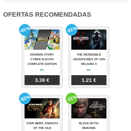
OFERTAS RECOMENDADAS
-91%
-91%
DIGIMON STORY
THE INCREDIBLE
CYBER SLEUTH:
ADVENTURES OF VAN
COMPLETE EDITION
HELSING II
PC
PC
3.39 €
1.21 €
-82%
-31%
STAR WARS: KNIGHTS
BLACK MYTH:
OF THE OLD
WUKONG