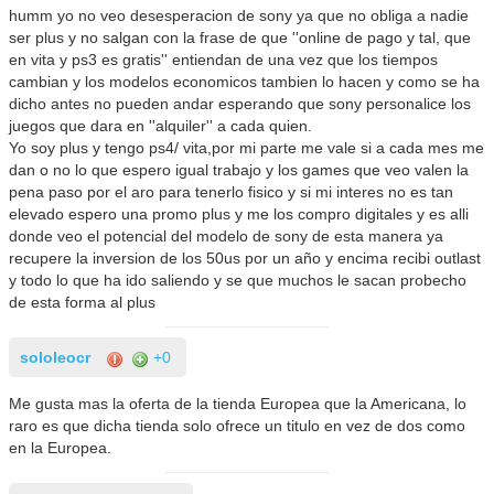
humm yo no veo desesperacion de sony ya que no obliga a nadie
ser plus y no salgan con la frase de que ''online de pago y tal, que
en vita y ps3 es gratis'' entiendan de una vez que los tiempos
cambian y los modelos economicos tambien lo hacen y como se ha
dicho antes no pueden andar esperando que sony personalice los
juegos que dara en ''alquiler'' a cada quien.
Yo soy plus y tengo ps4/ vita,por mi parte me vale si a cada mes me
dan o no lo que espero igual trabajo y los games que veo valen la
pena paso por el aro para tenerlo fisico y si mi interes no es tan
elevado espero una promo plus y me los compro digitales y es alli
donde veo el potencial del modelo de sony de esta manera ya
recupere la inversion de los 50us por un año y encima recibi outlast
y todo lo que ha ido saliendo y se que muchos le sacan probecho
de esta forma al plus
sololeocr
+0
Me gusta mas la oferta de la tienda Europea que la Americana, lo
raro es que dicha tienda solo ofrece un titulo en vez de dos como
en la Europea.