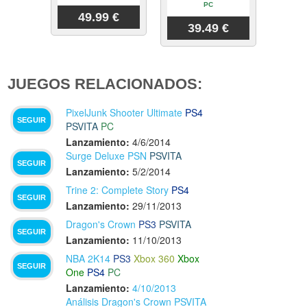
PC
49.99 €
39.49 €
JUEGOS RELACIONADOS:
PixelJunk Shooter Ultimate
PS4
SEGUIR
PSVITA
PC
Lanzamiento:
4/6/2014
Surge Deluxe PSN
PSVITA
SEGUIR
Lanzamiento:
5/2/2014
Trine 2: Complete Story
PS4
SEGUIR
Lanzamiento:
29/11/2013
Dragon's Crown
PS3
PSVITA
SEGUIR
Lanzamiento:
11/10/2013
NBA 2K14
PS3
Xbox 360
Xbox
SEGUIR
One
PS4
PC
Lanzamiento:
4/10/2013
Análisis Dragon's Crown PSVITA