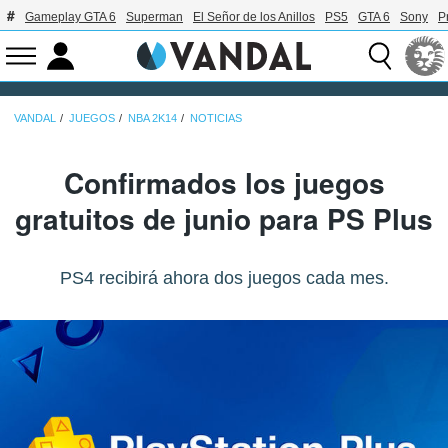
Gameplay GTA 6
Superman
El Señor de los Anillos
PS5
GTA 6
Sony
P
VANDAL
JUEGOS
NBA 2K14
NOTICIAS
Confirmados los juegos
gratuitos de junio para PS Plus
PS4 recibirá ahora dos juegos cada mes.