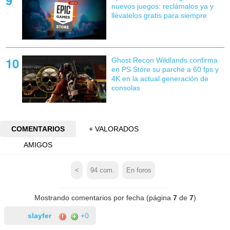
nuevos juegos: reclámalos ya y
llévatelos gratis para siempre
Ghost Recon Wildlands confirma
en PS Store su parche a 60 fps y
4K en la actual generación de
consolas
COMENTARIOS
+ VALORADOS
AMIGOS
<
94
com.
En foros
Mostrando comentarios por fecha (página
7
de
7
)
slayfer
+0