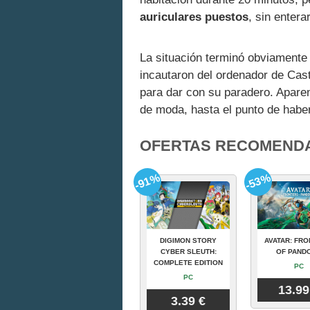
auriculares puestos
, sin enter
La situación terminó obviamente 
incautaron del ordenador de Castil
para dar con su paradero. Apare
de moda, hasta el punto de hab
OFERTAS RECOMEND
-91%
-53%
DIGIMON STORY
AVATAR: FRO
CYBER SLEUTH:
OF PAND
COMPLETE EDITION
PC
PC
13.99
3.39 €