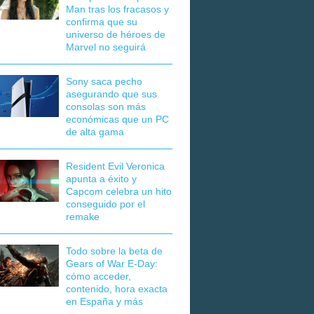
Man tras los fracasos y
confirma que su
universo de héroes de
Marvel no seguirá
Sony saca pecho
asegurando que sus
consolas son más
económicas que un PC
de alta gama
Resident Evil Veronica
apunta a éxito y
Capcom celebra un hito
conseguido por el
remake
Todo sobre la beta de
Gears of War E-Day:
cómo acceder,
contenido, hora exacta
en España y más