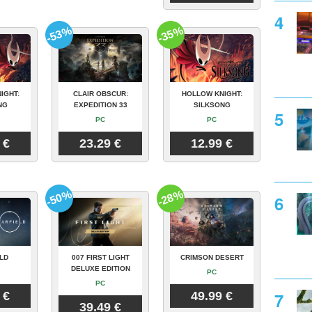
-53%
-35%
IGHT:
CLAIR OBSCUR:
HOLLOW KNIGHT:
NG
EXPEDITION 33
SILKSONG
PC
PC
 €
23.29 €
12.99 €
-50%
-28%
LD
007 FIRST LIGHT
CRIMSON DESERT
DELUXE EDITION
PC
PC
 €
49.99 €
39.49 €