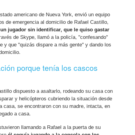
 estado americano de Nueva York, envió un equipo
os de emergencia al domicilio de Rafael Castillo,
un jugador sin identificar, que le quiso gastar
través de Skype, llamó a la policía, "confesando"
 y que "quizás dispare a más gente" y dando los
domicilio.
ación porque tenía los cascos
Castillo dispuesto a asaltarlo, rodeando su casa con
sparar y helicópteros cubriendo la situación desde
la casa, se encontraron con su madre, intacta, en
legado a casa.
tuvieron llamando a Rafael a la puerta de su
pero
él seguía jugando a la consola con los