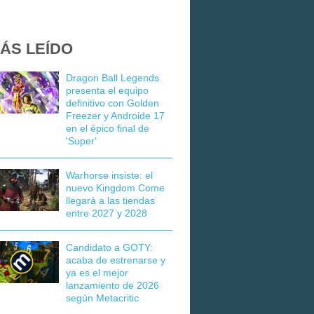
ÁS LEÍDO
Dragon Ball Legends
presenta el equipo
definitivo con Golden
Freezer y Androide 17
en el épico final de
'Super'
Warhorse insiste: el
nuevo Kingdom Come
llegará a las tiendas
entre 2027 y 2028
Candidato a GOTY:
acaba de estrenarse y
ya es el mejor
lanzamiento de 2026
según Metacritic