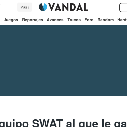
e
Más ↓
Juegos
Reportajes
Avances
Trucos
Foro
Random
Hard
uipo SWAT al que le gan