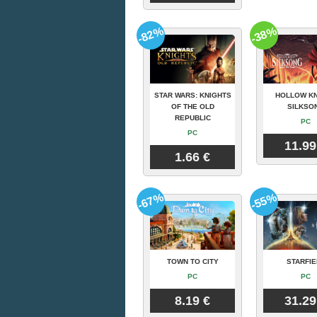
-82%
-38%
STAR WARS: KNIGHTS
HOLLOW KN
OF THE OLD
SILKSO
REPUBLIC
PC
PC
11.99
1.66 €
-67%
-55%
TOWN TO CITY
STARFIE
PC
PC
8.19 €
31.29