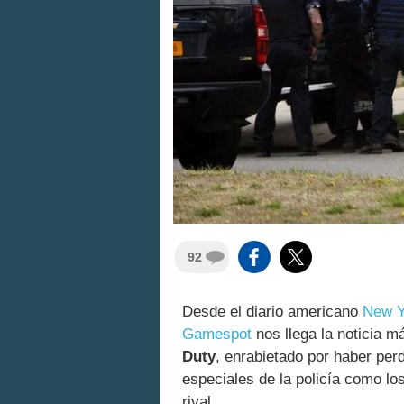
92
Desde el diario americano
New Y
Gamespot
nos llega la noticia m
Duty
, enrabietado por haber per
especiales de la policía como l
rival.