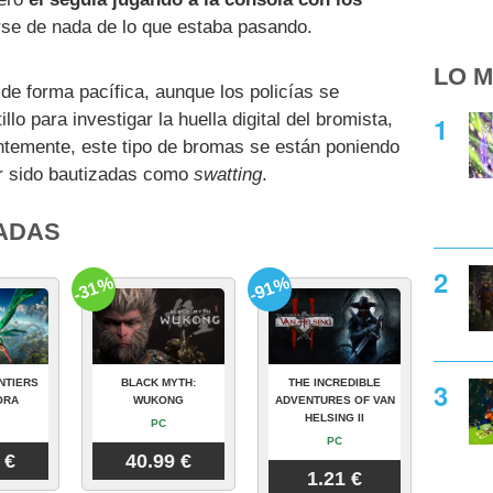
arse de nada de lo que estaba pasando.
LO M
de forma pacífica, aunque los policías se
lo para investigar la huella digital del bromista,
ntemente, este tipo de bromas se están poniendo
er sido bautizadas como
swatting
.
ADAS
-31%
-91%
NTIERS
BLACK MYTH:
THE INCREDIBLE
ORA
WUKONG
ADVENTURES OF VAN
HELSING II
PC
PC
 €
40.99 €
1.21 €