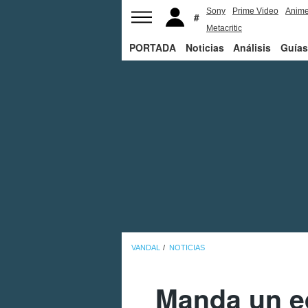
Sony
Prime Video
Anim
Metacritic
PORTADA
Noticias
Análisis
Guías
VANDAL
NOTICIAS
Manda un eq