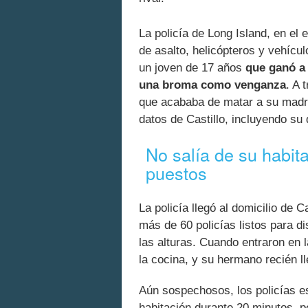
La policía de Long Island, en el
de asalto, helicópteros y vehícul
un joven de 17 años
que ganó a 
una broma como venganza
. A 
que acababa de matar a su madre
datos de Castillo, incluyendo su 
No salía de su habit
puestos
La policía llegó al domicilio de 
más de 60 policías listos para di
las alturas. Cuando entraron en 
la cocina, y su hermano recién l
Aún sospechosos, los policías es
habitación durante 20 minutos, 