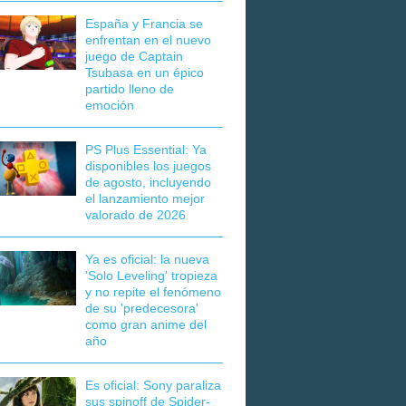
España y Francia se
enfrentan en el nuevo
juego de Captain
Tsubasa en un épico
partido lleno de
emoción
PS Plus Essential: Ya
disponibles los juegos
de agosto, incluyendo
el lanzamiento mejor
valorado de 2026
Ya es oficial: la nueva
'Solo Leveling' tropieza
y no repite el fenómeno
de su 'predecesora'
como gran anime del
año
Es oficial: Sony paraliza
sus spinoff de Spider-