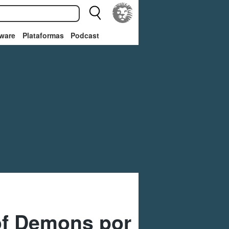
ware
Plataformas
Podcast
of Demons por