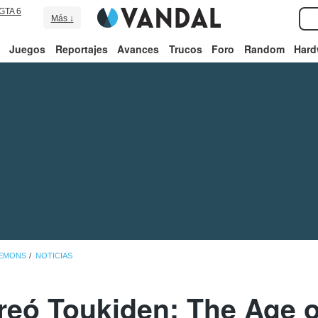
GTA 6
Más ↓
Juegos
Reportajes
Avances
Trucos
Foro
Random
Hard
DEMONS
NOTICIAS
reó Toukiden: The Age 