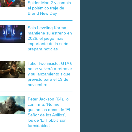
Spider-Man 2 y cambia
el polémico traje de
Brand New Day
Solo Leveling Karma
mantiene su estreno en
2026: el juego más
importante de la serie
prepara noticias
Take-Two insiste: GTA 6
no se volverá a retrasar
y su lanzamiento sigue
previsto para el 19 de
noviembre
Peter Jackson (64), lo
confirma: 'No me
gustan los orcos de 'El
Señor de los Anillos',
los de 'El Hobbit' son
formidables'