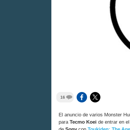
16
El anuncio de varios Monster Hu
para
Tecmo Koei
de entrar en el
de
Sony
con
Toukiden: The Ag