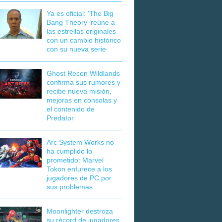
Ya es oficial: 'The Big
Bang Theory' reúne a
las estrellas originales
con un cambio histórico
con su nueva serie
Ghost Recon Wildlands
confirma sus rumores y
recibe nueva misión,
mejoras en consolas y
el contenido de
Predator
Arc System Works no
ha cumplido lo
prometido: Marvel
Tokon enfurece a los
jugadores de PC por
sus problemas
Moonlighter destroza
su récord de jugadores