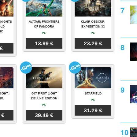
KNIGHTS
AVATAR: FRONTIERS
CLAIR OBSCUR:
OLD
OF PANDORA
EXPEDITION 33
IC
PC
PC
13.99 €
23.29 €
 €
-50%
-55%
IGHT:
007 FIRST LIGHT
STARFIELD
NG
DELUXE EDITION
PC
PC
31.29 €
 €
39.49 €