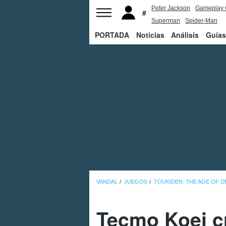
Peter Jackson
Gameplay 
Superman
Spider-Man
PORTADA
Noticias
Análisis
Guías
VANDAL
JUEGOS
TOUKIDEN: THE AGE OF 
Tecmo Koei c