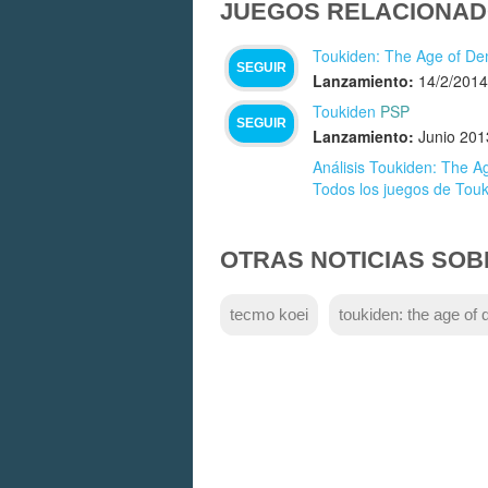
JUEGOS RELACIONAD
Toukiden: The Age of D
SEGUIR
Lanzamiento:
14/2/2014
Toukiden
PSP
SEGUIR
Lanzamiento:
Junio 201
Análisis Toukiden: The 
Todos los juegos de Tou
OTRAS NOTICIAS SOB
tecmo koei
toukiden: the age of