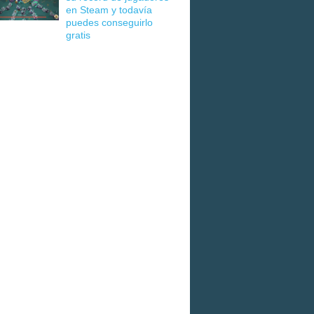
en Steam y todavía
puedes conseguirlo
gratis