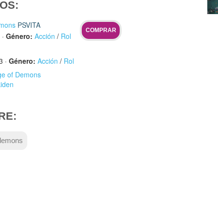
OS:
emons
PSVITA
COMPRAR
·
Género:
Acción
/
Rol
3
·
Género:
Acción
/
Rol
Age of Demons
kiden
RE:
 demons