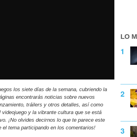
LO M
uegos los siete días de la semana, cubriendo la
páginas encontrarás noticias sobre nuevos
nzamiento, tráilers y otros detalles, así como
l videojuego y la vibrante cultura que se está
ivo. ¡No olvides decirnos lo que te parece este
e el tema participando en los comentarios!