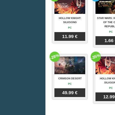
HOLLOW KNIGHT:
STAR WARS: 
SILKSONG
OF THE 
REPUBL
PC
PC
11.99 €
1.66
-28%
-35%
CRIMSON DESERT
HOLLOW KN
SILKSO
PC
PC
49.99 €
12.99