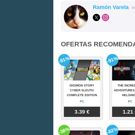
Ramón Varela
R
OFERTAS RECOMEND
-91%
-91%
DIGIMON STORY
THE INCRE
CYBER SLEUTH:
ADVENTURES
COMPLETE EDITION
HELSING
PC
PC
3.39 €
1.21
-38%
-82%