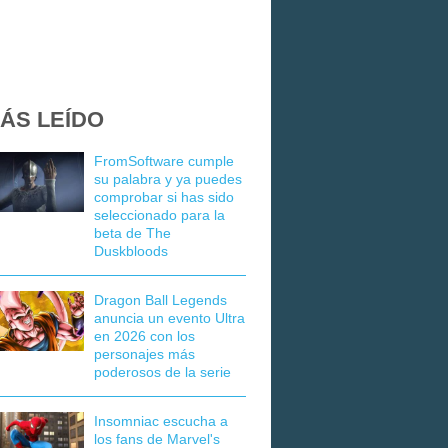
ÁS LEÍDO
FromSoftware cumple
su palabra y ya puedes
comprobar si has sido
seleccionado para la
beta de The
Duskbloods
Dragon Ball Legends
anuncia un evento Ultra
en 2026 con los
personajes más
poderosos de la serie
Insomniac escucha a
los fans de Marvel's