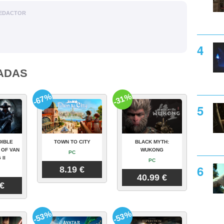
EDACTOR
ADAS
-67%
-31%
DIBLE
TOWN TO CITY
BLACK MYTH:
 OF VAN
WUKONG
PC
 II
PC
8.19 €
40.99 €
 €
-53%
-53%