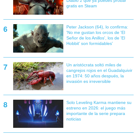
Diablo 2 que ya puedes probar
gratis en Steam
Peter Jackson (64), lo confirma:
'No me gustan los orcos de 'El
Señor de los Anillos', los de 'El
Hobbit' son formidables'
Un aristócrata soltó miles de
cangrejos rojos en el Guadalquivir
en 1974: 50 años después, la
invasión es irreversible
Solo Leveling Karma mantiene su
estreno en 2026: el juego más
importante de la serie prepara
noticias