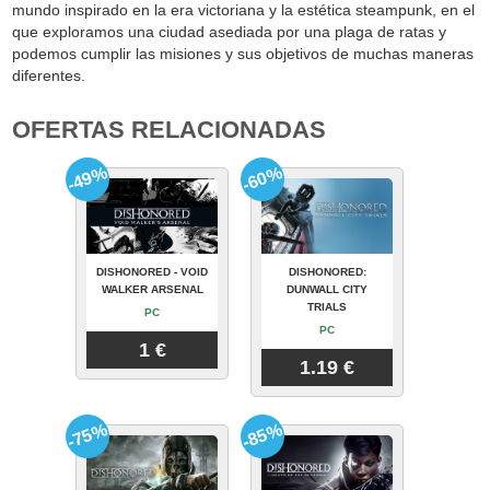
mundo inspirado en la era victoriana y la estética steampunk, en el
que exploramos una ciudad asediada por una plaga de ratas y
podemos cumplir las misiones y sus objetivos de muchas maneras
diferentes.
OFERTAS RELACIONADAS
-49%
-60%
DISHONORED - VOID
DISHONORED:
WALKER ARSENAL
DUNWALL CITY
TRIALS
PC
PC
1 €
1.19 €
-75%
-85%