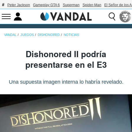
Peter Jackson
Gameplay GTA 6
Superman
Spider-Man
El Señor de los A
VANDAL
JUEGOS
DISHONORED
NOTICIAS
Dishonored II podría
presentarse en el E3
Una supuesta imagen interna lo habría revelado.