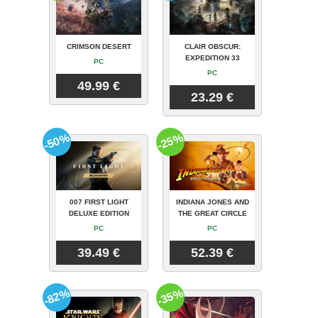
CRIMSON DESERT
CLAIR OBSCUR:
EXPEDITION 33
PC
PC
49.99 €
23.29 €
-50%
-25%
007 FIRST LIGHT
INDIANA JONES AND
DELUXE EDITION
THE GREAT CIRCLE
PC
PC
39.49 €
52.39 €
-82%
-35%