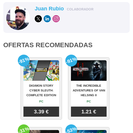
Juan Rubio
COLABORADOR
OFERTAS RECOMENDADAS
-91%
-91%
DIGIMON STORY
THE INCREDIBLE
CYBER SLEUTH:
ADVENTURES OF VAN
COMPLETE EDITION
HELSING II
PC
PC
3.39 €
1.21 €
-31%
-53%