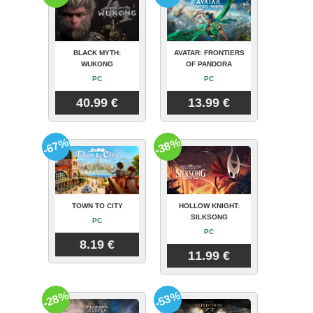
BLACK MYTH:
AVATAR: FRONTIERS
WUKONG
OF PANDORA
PC
PC
40.99 €
13.99 €
-67%
-38%
TOWN TO CITY
HOLLOW KNIGHT:
SILKSONG
PC
PC
8.19 €
11.99 €
-28%
-53%