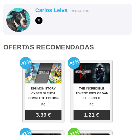
Carlos Leiva
REDACTOR
OFERTAS RECOMENDADAS
-91%
-91%
DIGIMON STORY
THE INCREDIBLE
CYBER SLEUTH:
ADVENTURES OF VAN
COMPLETE EDITION
HELSING II
PC
PC
3.39 €
1.21 €
-82%
-31%