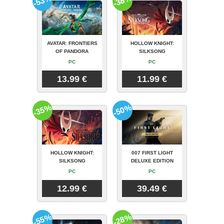
-53%
-38%
AVATAR: FRONTIERS
HOLLOW KNIGHT:
OF PANDORA
SILKSONG
PC
PC
13.99 €
11.99 €
-35%
-50%
HOLLOW KNIGHT:
007 FIRST LIGHT
SILKSONG
DELUXE EDITION
PC
PC
12.99 €
39.49 €
-55%
-28%