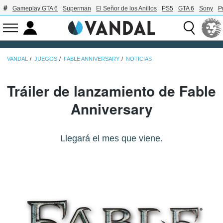
Gameplay GTA 6
Superman
El Señor de los Anillos
PS5
GTA 6
Sony
P
VANDAL
JUEGOS
FABLE ANNIVERSARY
NOTICIAS
Tráiler de lanzamiento de Fable
Anniversary
Llegará el mes que viene.