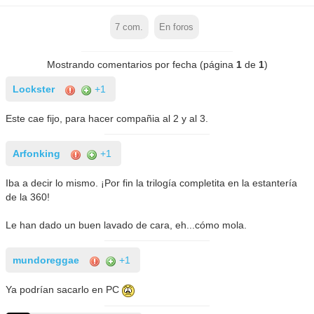
7
com.
En foros
Mostrando comentarios por fecha (página
1
de
1
)
Lockster
+1
Este cae fijo, para hacer compañia al 2 y al 3.
Arfonking
+1
Iba a decir lo mismo. ¡Por fin la trilogía completita en la estantería
de la 360!
Le han dado un buen lavado de cara, eh...cómo mola.
mundoreggae
+1
Ya podrían sacarlo en PC