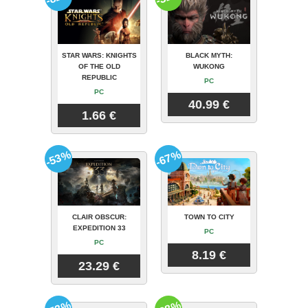
STAR WARS: KNIGHTS
BLACK MYTH:
OF THE OLD
WUKONG
REPUBLIC
PC
PC
40.99 €
1.66 €
-53%
-67%
CLAIR OBSCUR:
TOWN TO CITY
EXPEDITION 33
PC
PC
8.19 €
23.29 €