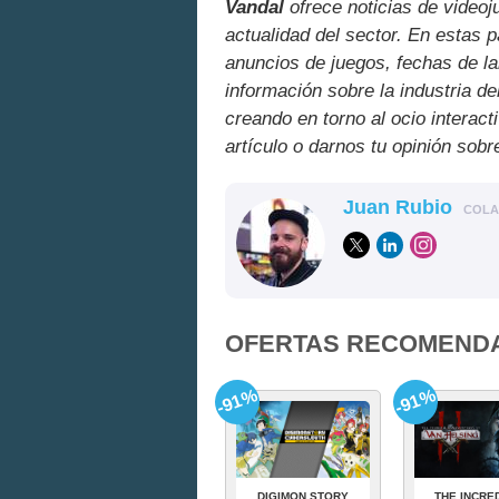
Vandal
ofrece noticias de videoj
actualidad del sector. En estas 
anuncios de juegos, fechas de la
información sobre la industria de
creando en torno al ocio interact
artículo o darnos tu opinión sobr
Juan Rubio
COL
OFERTAS RECOMEND
-91%
-91%
DIGIMON STORY
THE INCRE