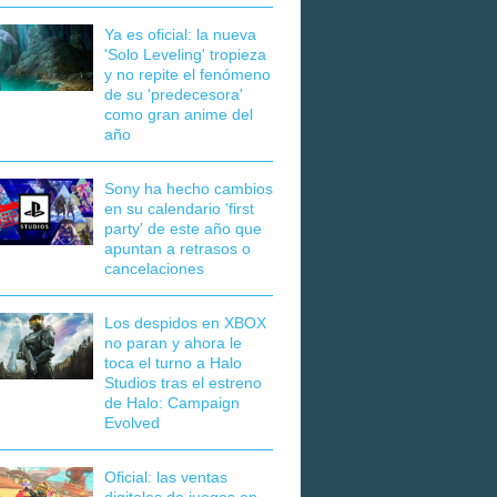
Ya es oficial: la nueva
'Solo Leveling' tropieza
y no repite el fenómeno
de su 'predecesora'
como gran anime del
año
Sony ha hecho cambios
en su calendario 'first
party' de este año que
apuntan a retrasos o
cancelaciones
Los despidos en XBOX
no paran y ahora le
toca el turno a Halo
Studios tras el estreno
de Halo: Campaign
Evolved
Oficial: las ventas