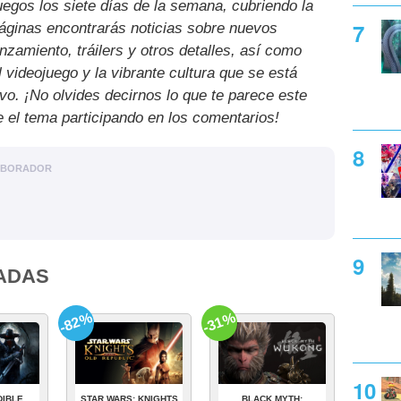
uegos los siete días de la semana, cubriendo la
páginas encontrarás noticias sobre nuevos
nzamiento, tráilers y otros detalles, así como
l videojuego y la vibrante cultura que se está
ivo. ¡No olvides decirnos lo que te parece este
e el tema participando en los comentarios!
ABORADOR
ADAS
-82%
-31%
DIBLE
STAR WARS: KNIGHTS
BLACK MYTH: