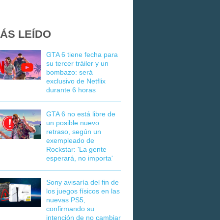
ÁS LEÍDO
GTA 6 tiene fecha para
su tercer tráiler y un
bombazo: será
exclusivo de Netflix
durante 6 horas
GTA 6 no está libre de
un posible nuevo
retraso, según un
exempleado de
Rockstar: 'La gente
esperará, no importa'
Sony avisaría del fin de
los juegos físicos en las
nuevas PS5,
confirmando su
intención de no cambiar