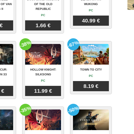
 OF VAN
OF THE OLD
WUKONG
 II
REPUBLIC
PC
PC
40.99 €
 €
1.66 €
-38%
-67%
CUR:
HOLLOW KNIGHT:
TOWN TO CITY
N 33
SILKSONG
PC
PC
8.19 €
 €
11.99 €
-35%
-50%