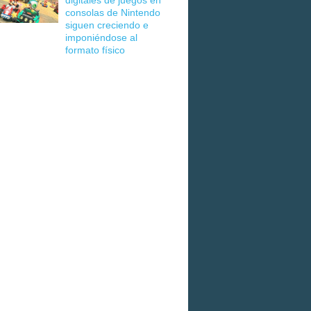
digitales de juegos en
consolas de Nintendo
siguen creciendo e
imponiéndose al
formato físico