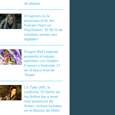
de planes
A Capcom no le
preocupa el fin del
formato físico en
PlayStation: 'El 90 % de
nuestras ventas son
digitales'
Dragon Ball Legends
presenta el equipo
definitivo con Golden
Freezer y Androide 17
en el épico final de
'Super'
Liv Tyler (49), lo
confirma: 'El Señor de
los Anillos iba a tener
más presencia de
Arwen, incluso luchaba
en el Abismo de Helm'