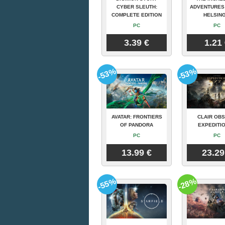
CYBER SLEUTH:
ADVENTURES
COMPLETE EDITION
HELSING
PC
PC
3.39 €
1.21
-53%
-53%
AVATAR: FRONTIERS
CLAIR OBS
OF PANDORA
EXPEDITIO
PC
PC
13.99 €
23.29
-55%
-28%