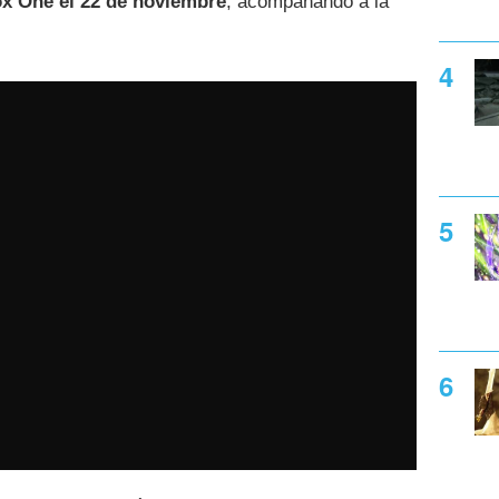
x One el 22 de noviembre
, acompañando a la