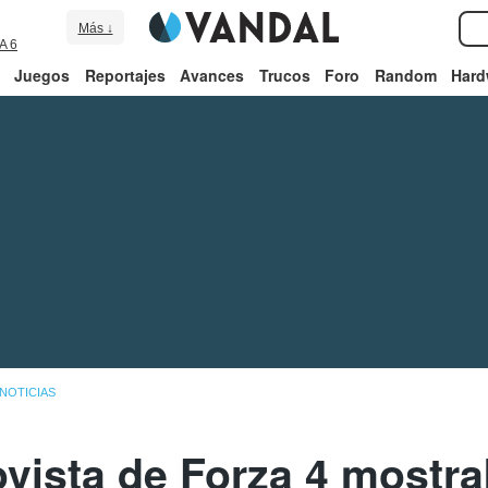
Más ↓
A 6
Juegos
Reportajes
Avances
Trucos
Foro
Random
Hard
NOTICIAS
vista de Forza 4 mostra