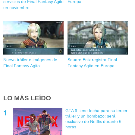
servicios de Final Fantasy Agito
Europa
en noviembre
Nuevo tráiler e imágenes de
Square Enix registra Final
Final Fantasy Agito
Fantasy Agito en Europa
LO MÁS LEÍDO
GTA 6 tiene fecha para su tercer
tráiler y un bombazo: será
exclusivo de Netflix durante 6
horas