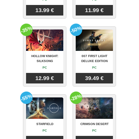
13.99 €
11.99 €
-35%
-50%
HOLLOW KNIGHT:
007 FIRST LIGHT
SILKSONG
DELUXE EDITION
PC
PC
12.99 €
39.49 €
-55%
-28%
STARFIELD
CRIMSON DESERT
PC
PC