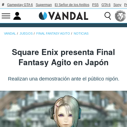
Gameplay GTA 6
Superman
El Señor de los Anillos
PS5
GTA 6
Sony
P
VANDAL
JUEGOS
FINAL FANTASY AGITO
NOTICIAS
Square Enix presenta Final
Fantasy Agito en Japón
Realizan una demostración ante el público nipón.