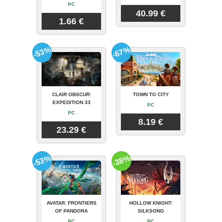
PC
40.99 €
1.66 €
-53%
-67%
CLAIR OBSCUR:
TOWN TO CITY
EXPEDITION 33
PC
PC
8.19 €
23.29 €
-53%
-38%
AVATAR: FRONTIERS
HOLLOW KNIGHT:
OF PANDORA
SILKSONG
PC
PC