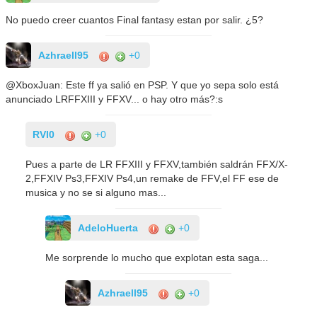
No puedo creer cuantos Final fantasy estan por salir. ¿5?
Azhraell95
+0
@XboxJuan: Este ff ya salió en PSP. Y que yo sepa solo está
anunciado LRFFXIII y FFXV... o hay otro más?:s
RVl0
+0
Pues a parte de LR FFXIII y FFXV,también saldrán FFX/X-
2,FFXIV Ps3,FFXIV Ps4,un remake de FFV,el FF ese de
musica y no se si alguno mas...
AdeloHuerta
+0
Me sorprende lo mucho que explotan esta saga...
Azhraell95
+0