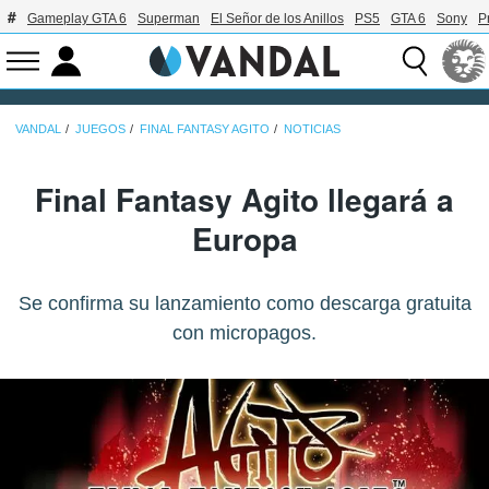
Gameplay GTA 6
Superman
El Señor de los Anillos
PS5
GTA 6
Sony
P
VANDAL
JUEGOS
FINAL FANTASY AGITO
NOTICIAS
Final Fantasy Agito llegará a
Europa
Se confirma su lanzamiento como descarga gratuita
con micropagos.