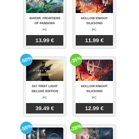
AVATAR: FRONTIERS
HOLLOW KNIGHT:
OF PANDORA
SILKSONG
PC
PC
13.99 €
11.99 €
-50%
-35%
007 FIRST LIGHT
HOLLOW KNIGHT:
DELUXE EDITION
SILKSONG
PC
PC
39.49 €
12.99 €
-55%
-28%