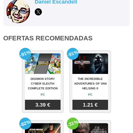
Daniel Escandell
OFERTAS RECOMENDADAS
-91%
-91%
DIGIMON STORY
THE INCREDIBLE
CYBER SLEUTH:
ADVENTURES OF VAN
COMPLETE EDITION
HELSING II
PC
PC
3.39 €
1.21 €
-82%
-31%