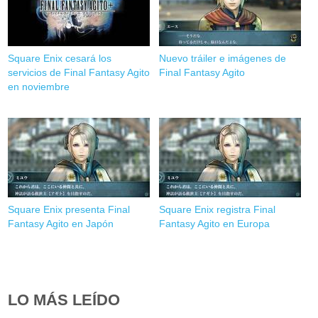
Square Enix cesará los
Nuevo tráiler e imágenes de
servicios de Final Fantasy Agito
Final Fantasy Agito
en noviembre
Square Enix presenta Final
Square Enix registra Final
Fantasy Agito en Japón
Fantasy Agito en Europa
LO MÁS LEÍDO