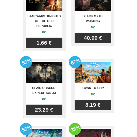
STAR WARS: KNIGHTS
BLACK MYTH:
OF THE OLD
WUKONG
REPUBLIC
PC
PC
40.99 €
1.66 €
-53%
-67%
CLAIR OBSCUR:
TOWN TO CITY
EXPEDITION 33
PC
PC
8.19 €
23.29 €
-53%
-38%