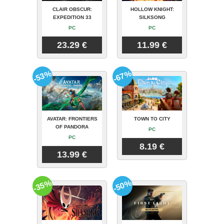
CLAIR OBSCUR:
HOLLOW KNIGHT:
EXPEDITION 33
SILKSONG
PC
PC
23.29 €
11.99 €
-53%
-67%
AVATAR: FRONTIERS
TOWN TO CITY
OF PANDORA
PC
PC
8.19 €
13.99 €
-35%
-50%