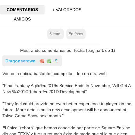
COMENTARIOS
+ VALORADOS
AMIGOS
6
com.
En foros
Mostrando comentarios por fecha (página
1
de
1
)
Dragonscrown
+5
Veo esta noticia bastante incompleta... leo en otra web:
"Final Fantasy Agito%u2019s Service Ends In November, Will Get A
New %u201CReborn%u201D Development"
"They feel could provide an even better experience to players in the
future. More details on its new development will be announced at
Tokyo Game Show next month."
El único "reborn" que hemos conocido por parte de Square Enix se
dio con FFXIV y fue un rotundo éxito de modo que si lo que dicen