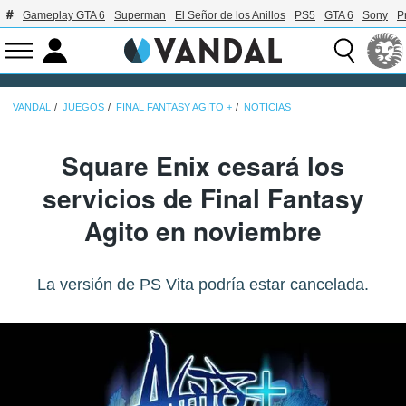
Gameplay GTA 6
Superman
El Señor de los Anillos
PS5
GTA 6
Sony
P
VANDAL
JUEGOS
FINAL FANTASY AGITO +
NOTICIAS
Square Enix cesará los
servicios de Final Fantasy
Agito en noviembre
La versión de PS Vita podría estar cancelada.