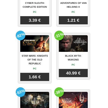
CYBER SLEUTH:
ADVENTURES OF VAN
COMPLETE EDITION
HELSING II
PC
PC
3.39 €
1.21 €
-82%
-31%
STAR WARS: KNIGHTS
BLACK MYTH:
OF THE OLD
WUKONG
REPUBLIC
PC
PC
40.99 €
1.66 €
-53%
-38%