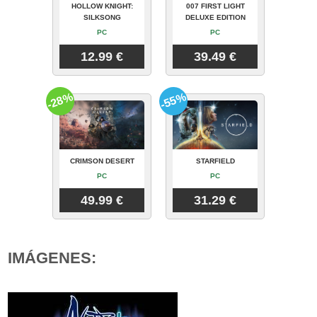
HOLLOW KNIGHT:
007 FIRST LIGHT
SILKSONG
DELUXE EDITION
PC
PC
12.99 €
39.49 €
-28%
-55%
CRIMSON DESERT
STARFIELD
PC
PC
49.99 €
31.29 €
IMÁGENES: