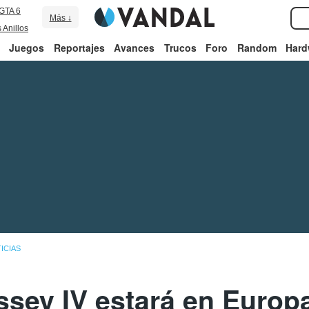
GTA 6
Más ↓
 Anillos
Juegos
Reportajes
Avances
Trucos
Foro
Random
Hard
ICIAS
ssey IV estará en Europ