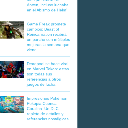
Arwen, incluso luchaba
en el Abismo de Helm'
Game Freak promete
cambios: Beast of
Reincarnation recibirá
un parche con múltiples
mejoras la semana que
viene
Deadpool se hace viral
en Marvel Tokon: estas
son todas sus
referencias a otros
juegos de lucha
Impresiones Pokémon
Pokopia Cuenca
Coralina: Un DLC
repleto de detalles y
referencias nostálgicas