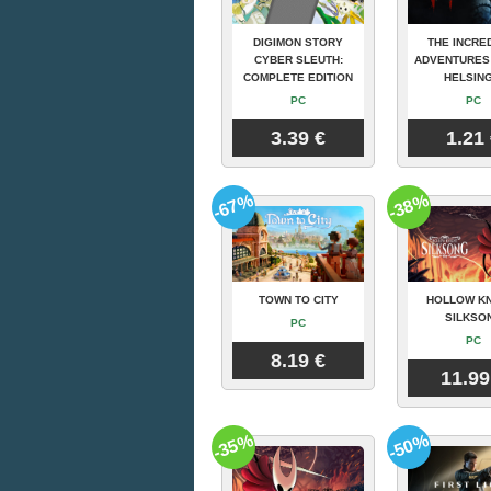
DIGIMON STORY
THE INCRE
CYBER SLEUTH:
ADVENTURES
COMPLETE EDITION
HELSING
PC
PC
3.39 €
1.21
-67%
-38%
TOWN TO CITY
HOLLOW KN
SILKSO
PC
PC
8.19 €
11.99
-35%
-50%