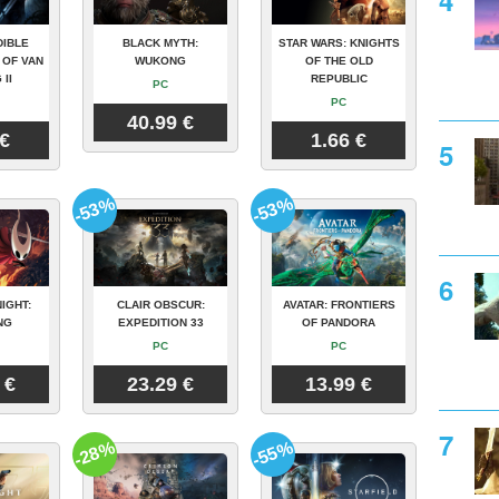
DIBLE
BLACK MYTH:
STAR WARS: KNIGHTS
 OF VAN
WUKONG
OF THE OLD
 II
REPUBLIC
PC
PC
40.99 €
 €
1.66 €
-53%
-53%
IGHT:
CLAIR OBSCUR:
AVATAR: FRONTIERS
NG
EXPEDITION 33
OF PANDORA
PC
PC
 €
23.29 €
13.99 €
-28%
-55%