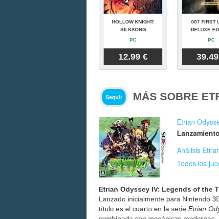
HOLLOW KNIGHT:
007 FIRST 
SILKSONG
DELUXE ED
PC
PC
12.99 €
39.49
MÁS SOBRE ETR
Seguir
Etrian Odyss
Lanzamiento
Análisis Etri
Todos los ju
Etrian Odyssey IV: Legends of the T
Lanzado inicialmente para Nintendo 3
título es el cuarto en la serie
Etrian Od
combinada con mecánicas modernas.