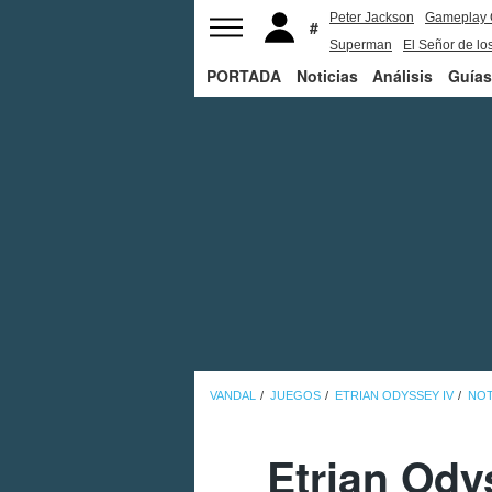
Peter Jackson
Gameplay 
Superman
El Señor de los
PORTADA
Noticias
Análisis
Guías
VANDAL
JUEGOS
ETRIAN ODYSSEY IV
NOT
Etrian Ody