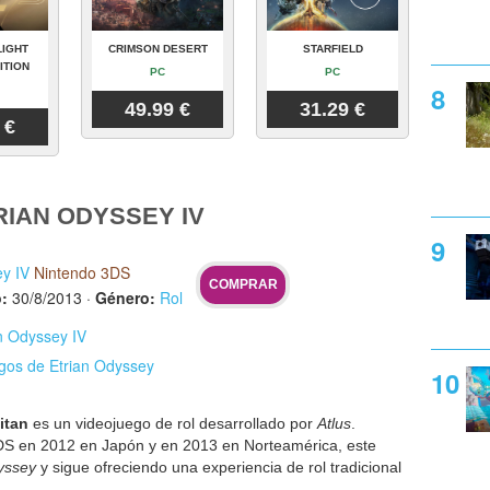
LIGHT
CRIMSON DESERT
STARFIELD
ITION
PC
PC
49.99 €
31.29 €
 €
IAN ODYSSEY IV
ey IV
Nintendo 3DS
COMPRAR
:
30/8/2013
·
Género:
Rol
an Odyssey IV
egos de Etrian Odyssey
itan
es un videojuego de rol desarrollado por
Atlus
.
DS en 2012 en Japón y en 2013 en Norteamérica, este
yssey
y sigue ofreciendo una experiencia de rol tradicional