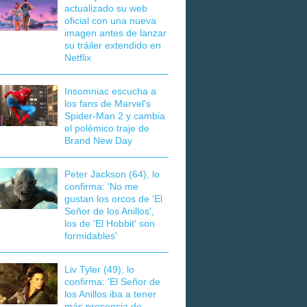
actualizado su web
oficial con una nueva
imagen antes de lanzar
su tráiler extendido en
Netflix
Insomniac escucha a
los fans de Marvel's
Spider-Man 2 y cambia
el polémico traje de
Brand New Day
Peter Jackson (64), lo
confirma: 'No me
gustan los orcos de 'El
Señor de los Anillos',
los de 'El Hobbit' son
formidables'
Liv Tyler (49), lo
confirma: 'El Señor de
los Anillos iba a tener
más presencia de