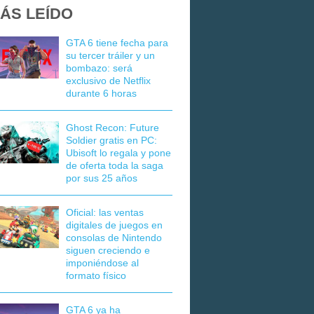
ÁS LEÍDO
GTA 6 tiene fecha para
su tercer tráiler y un
bombazo: será
exclusivo de Netflix
durante 6 horas
Ghost Recon: Future
Soldier gratis en PC:
Ubisoft lo regala y pone
de oferta toda la saga
por sus 25 años
Oficial: las ventas
digitales de juegos en
consolas de Nintendo
siguen creciendo e
imponiéndose al
formato físico
GTA 6 ya ha