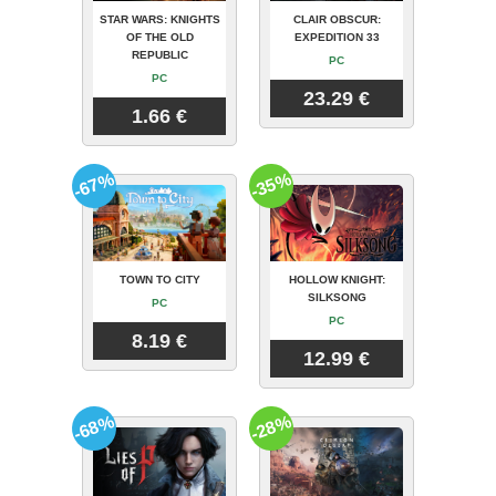
STAR WARS: KNIGHTS
CLAIR OBSCUR:
OF THE OLD
EXPEDITION 33
REPUBLIC
PC
PC
23.29 €
1.66 €
-67%
-35%
TOWN TO CITY
HOLLOW KNIGHT:
SILKSONG
PC
PC
8.19 €
12.99 €
-68%
-28%