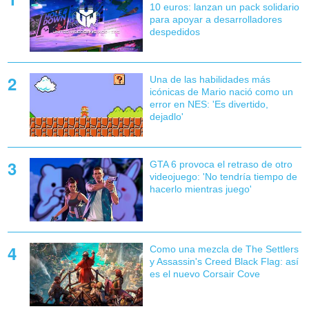
10 euros: lanzan un pack solidario
para apoyar a desarrolladores
despedidos
Una de las habilidades más
icónicas de Mario nació como un
error en NES: 'Es divertido,
dejadlo'
GTA 6 provoca el retraso de otro
videojuego: 'No tendría tiempo de
hacerlo mientras juego'
Como una mezcla de The Settlers
y Assassin's Creed Black Flag: así
es el nuevo Corsair Cove