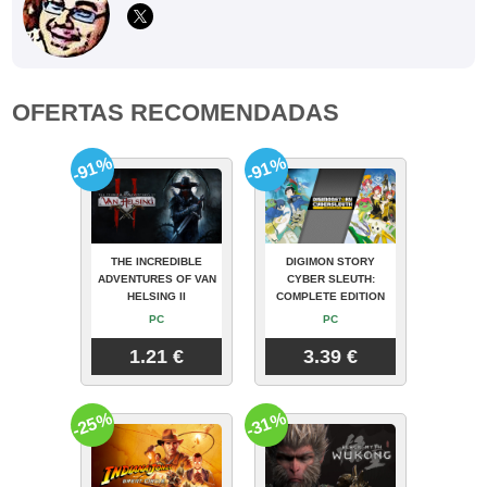
OFERTAS RECOMENDADAS
-91%
-91%
THE INCREDIBLE
DIGIMON STORY
ADVENTURES OF VAN
CYBER SLEUTH:
HELSING II
COMPLETE EDITION
PC
PC
1.21 €
3.39 €
-25%
-31%