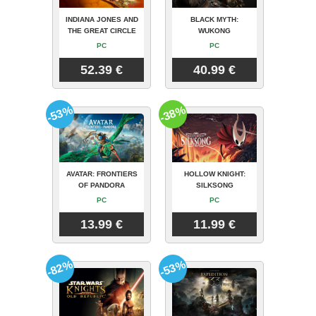
INDIANA JONES AND
BLACK MYTH:
THE GREAT CIRCLE
WUKONG
PC
PC
52.39 €
40.99 €
-53%
-38%
AVATAR: FRONTIERS
HOLLOW KNIGHT:
OF PANDORA
SILKSONG
PC
PC
13.99 €
11.99 €
-82%
-53%