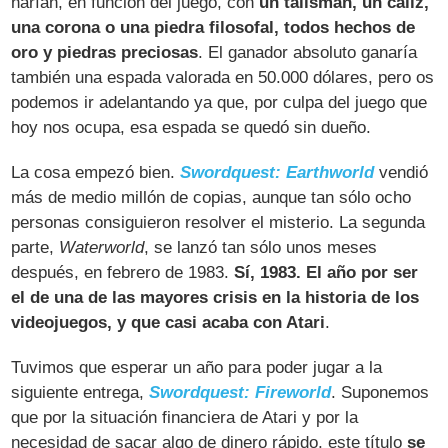
harían, en función del juego, con
un talismán, un cáliz,
una corona o una piedra filosofal, todos hechos de
oro y piedras preciosas
. El ganador absoluto ganaría
también una espada valorada en 50.000 dólares, pero os
podemos ir adelantando ya que, por culpa del juego que
hoy nos ocupa, esa espada se quedó sin dueño.
La cosa empezó bien.
Swordquest: Earthworld
vendió
más de medio millón de copias, aunque tan sólo ocho
personas consiguieron resolver el misterio. La segunda
parte,
Waterworld
, se lanzó tan sólo unos meses
después, en febrero de 1983.
Sí, 1983. El año por ser
el de una de las mayores crisis en la historia de los
videojuegos, y que casi acaba con Atari
.
Tuvimos que esperar un año para poder jugar a la
siguiente entrega,
Swordquest: Fireworld
. Suponemos
que por la situación financiera de Atari y por la
necesidad de sacar algo de dinero rápido, este título
se