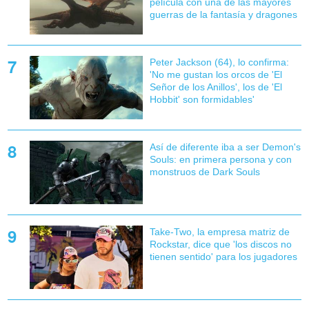
película con una de las mayores
guerras de la fantasía y dragones
Peter Jackson (64), lo confirma:
'No me gustan los orcos de 'El
Señor de los Anillos', los de 'El
Hobbit' son formidables'
Así de diferente iba a ser Demon's
Souls: en primera persona y con
monstruos de Dark Souls
Take-Two, la empresa matriz de
Rockstar, dice que 'los discos no
tienen sentido' para los jugadores