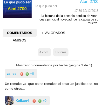
Atari 2700
Lo que pudo ser
17:39 30/12/2018
La historia de la consola perdida de Atari,
cuya principal novedad fue la causa de su
muerte.
COMENTARIOS
+ VALORADOS
AMIGOS
4
com.
En foros
Mostrando comentarios por fecha (página
1
de
1
)
zsiles
+0
Un remake ya, que estos remakes si estarían justificados, no
como otros...
Kaikan4
+0