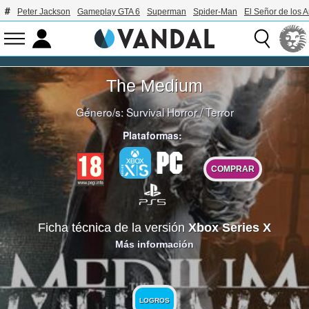
Peter Jackson
Gameplay GTA 6
Superman
Spider-Man
El Señor de los A
The Medium
Género/s:
Survival Horror
/
Terror
Plataformas:
COMPRAR
Ficha técnica de la versión
Xbox Series X
Más información
LOGROS