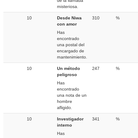
de la llamada
misteriosa.
10
Desde Niwa
310
%
con amor
Has
encontrado
una postal del
encargado de
mantenimiento.
10
Un método
247
%
peligroso
Has
encontrado
una nota de un
hombre
afligido.
10
Investigador
341
%
interno
Has