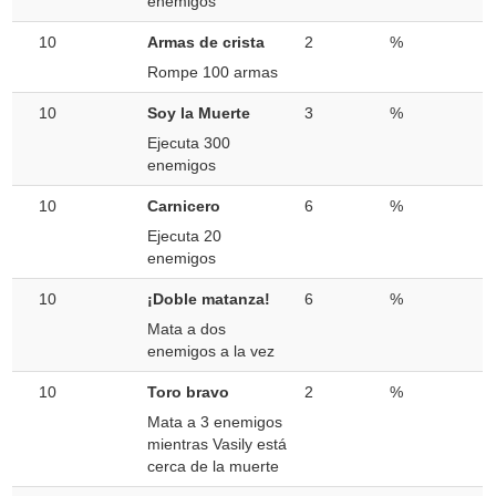
enemigos
10
Armas de crista
2
%
Rompe 100 armas
10
Soy la Muerte
3
%
Ejecuta 300
enemigos
10
Carnicero
6
%
Ejecuta 20
enemigos
10
¡Doble matanza!
6
%
Mata a dos
enemigos a la vez
10
Toro bravo
2
%
Mata a 3 enemigos
mientras Vasily está
cerca de la muerte