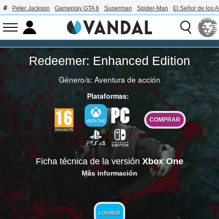
Peter Jackson
Gameplay GTA 6
Superman
Spider-Man
El Señor de los A
Redeemer: Enhanced Edition
Género/s:
Aventura de acción
Plataformas:
COMPRAR
Ficha técnica de la versión
Xbox One
Más información
LOGROS