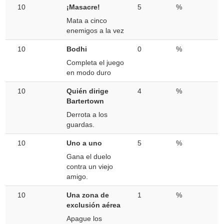
10
¡Masacre!
5
%
Mata a cinco
enemigos a la vez
10
Bodhi
0
%
Completa el juego
en modo duro
10
Quién dirige
4
%
Bartertown
Derrota a los
guardas.
10
Uno a uno
5
%
Gana el duelo
contra un viejo
amigo.
10
Una zona de
1
%
exclusión aérea
Apague los