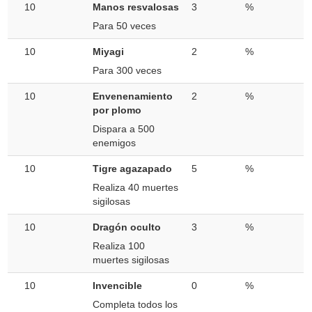
10
Manos resvalosas
3
%
Para 50 veces
10
Miyagi
2
%
Para 300 veces
10
Envenenamiento
2
%
por plomo
Dispara a 500
enemigos
10
Tigre agazapado
5
%
Realiza 40 muertes
sigilosas
10
Dragón oculto
3
%
Realiza 100
muertes sigilosas
10
Invencible
0
%
Completa todos los