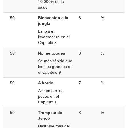
10,000% de la
salud
50
Bienvenido a la
3
%
jungla
Limpia el
invernadero en el
Capítulo 8
50
No me toques
0
%
Sé más rápido que
los tíos grandes en
el Capítulo 9
50
A bordo
7
%
Alimenta a los
peces en el
Capítulo 1.
50
Trompeta de
3
%
Jericó
Destruye más del