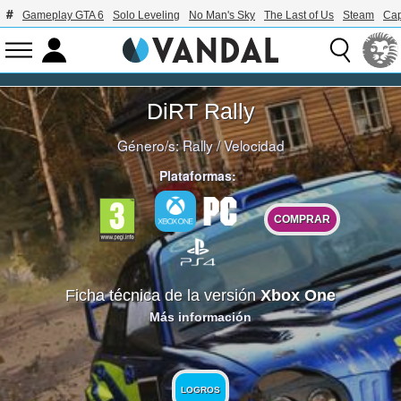
Gameplay GTA 6
Solo Leveling
No Man's Sky
The Last of Us
Steam
Ca
DiRT Rally
Género/s:
Rally
/
Velocidad
Plataformas:
COMPRAR
Ficha técnica de la versión
Xbox One
Más información
LOGROS