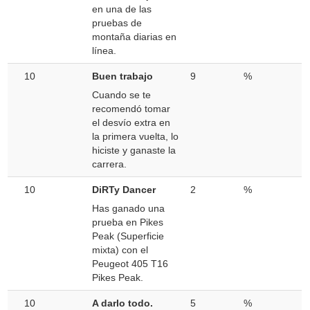
en una de las
pruebas de
montaña diarias en
línea.
10
Buen trabajo
9
%
Cuando se te
recomendó tomar
el desvío extra en
la primera vuelta, lo
hiciste y ganaste la
carrera.
10
DiRTy Dancer
2
%
Has ganado una
prueba en Pikes
Peak (Superficie
mixta) con el
Peugeot 405 T16
Pikes Peak.
10
A darlo todo.
5
%