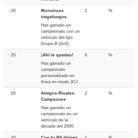
20
Monstruos
2
%
tragafuegos.
Has ganado un
campeonato con un
vehículo del tipo
Grupo B (4x4).
20
¡Ahí te quedas!
6
%
Has ganado un
campeonato
personalizado en
línea en modo JCJ.
20
Amigos-Rivales-
2
%
Campeones
Has ganado un
campeonato en un
vehículo de la
década del 2000.
20
Con tu R4 diriges
1
%