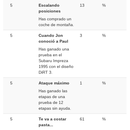
5
Escalando
13
%
posiciones
Has comprado un
coche de montaña.
5
Cuando Jon
3
%
conoció a Paul
Has ganado una
prueba en el
Subaru Impreza
1995 con el diseño
DiRT 3.
5
Ataque máximo
1
%
Has ganado las
etapas de una
prueba de 12
etapas sin ayuda.
5
Te va a costar
61
%
pasta...