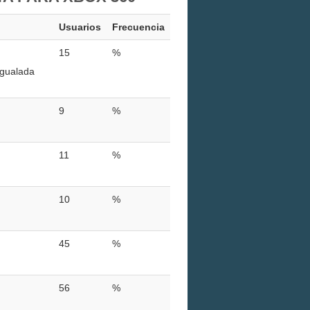
Usuarios
Frecuencia
15
%
igualada
9
%
11
%
10
%
45
%
56
%