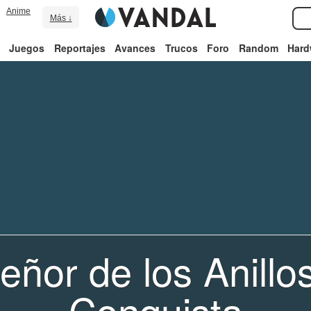
Anime
Más ↓
Juegos
Reportajes
Avances
Trucos
Foro
Random
Hard
eñor de los Anillo
Conquista