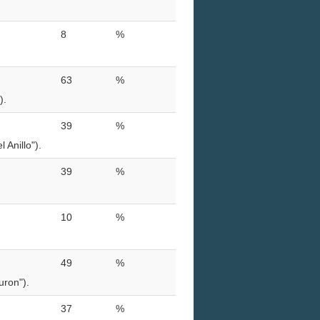
8
%
63
%
).
39
%
Anillo").
39
%
10
%
49
%
uron").
37
%