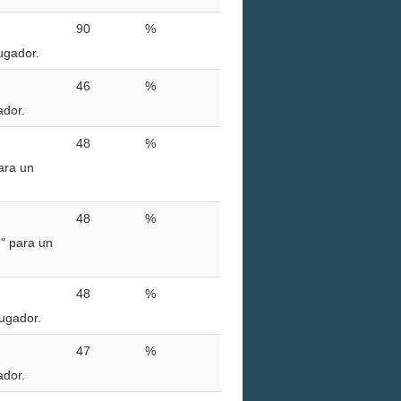
90
%
ugador.
46
%
ador.
48
%
ara un
48
%
" para un
48
%
jugador.
47
%
ador.