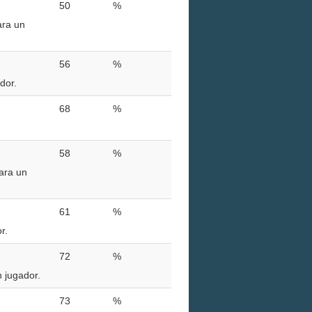
50
%
ara un
56
%
dor.
68
%
58
%
ara un
61
%
r.
72
%
n jugador.
73
%