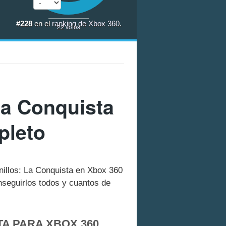
#228
en el
ranking de Xbox 360
.
22
votos
La Conquista
pleto
Anillos: La Conquista en Xbox 360
seguirlos todos y cuantos de
TA PARA XBOX 360