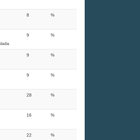
8
%
9
%
alada.
9
%
9
%
28
%
16
%
22
%