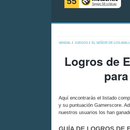
55
Según 58 críticas
VANDAL
JUEGOS
EL SEÑOR DE LOS ANILL
Logros de E
para
Aquí encontrarás el listado comp
y su puntuación Gamerscore. Ad
nuestros usuarios los han ganado
GUÍA DE LOGROS DE E