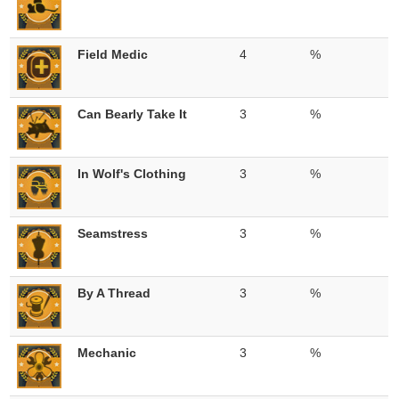
Field Medic
4
%
Can Bearly Take It
3
%
In Wolf's Clothing
3
%
Seamstress
3
%
By A Thread
3
%
Mechanic
3
%