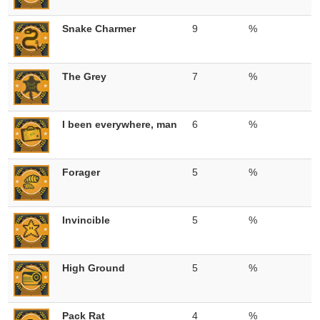
Snake Charmer
9
%
The Grey
7
%
I been everywhere, man
6
%
Forager
5
%
Invincible
5
%
High Ground
5
%
Pack Rat
4
%