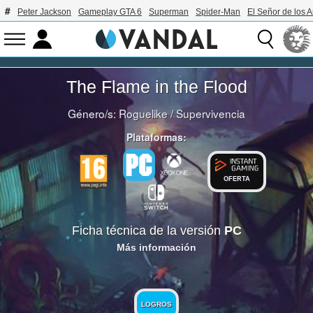
Peter Jackson
Gameplay GTA 6
Superman
Spider-Man
El Señor de los A
The Flame in the Flood
Género/s:
Roguelike
/
Supervivencia
Plataformas:
OFERTA
Ficha técnica de la versión
PC
Más información
LOGROS