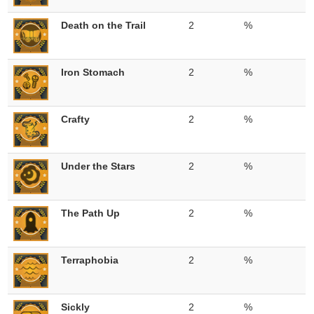
Death on the Trail
2
%
Iron Stomach
2
%
Crafty
2
%
Under the Stars
2
%
The Path Up
2
%
Terraphobia
2
%
Sickly
2
%