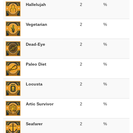
Hallelujah
2
%
Vegetarian
2
%
Dead-Eye
2
%
Paleo Diet
2
%
Locusta
2
%
Artic Survivor
2
%
Seafarer
2
%