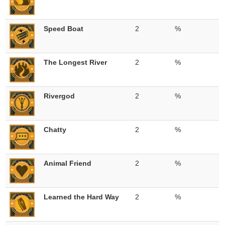
Speed Boat
2
%
The Longest River
2
%
Rivergod
2
%
Chatty
2
%
Animal Friend
2
%
Learned the Hard Way
2
%