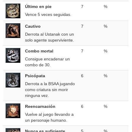
Último en pie
7
%
Vence 5 veces seguidas.
Cautivo
7
%
Derrota al Ustanak con un
solo agente superviviente.
Combo mortal
7
%
Consigue encadenar un
combo de 30.
Psicópata
6
%
Derrota a la BSAA jugando
como criatura sin morir
ninguna vez.
Reencarnación
6
%
Vuelve al juego llevando a
un personaje humano.
Nunca es suficiente
5
%