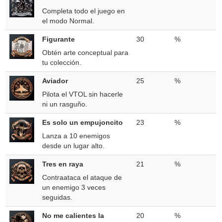
Completa todo el juego en
el modo Normal.
Figurante
30
%
Obtén arte conceptual para
tu colección.
Aviador
25
%
Pilota el VTOL sin hacerle
ni un rasguño.
Es solo un empujoncito
23
%
Lanza a 10 enemigos
desde un lugar alto.
Tres en raya
21
%
Contraataca el ataque de
un enemigo 3 veces
seguidas.
No me calientes la
20
%