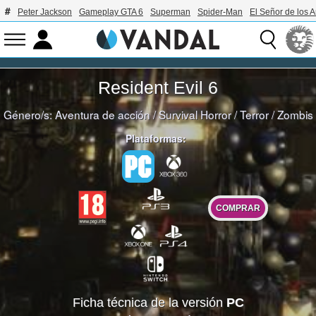
Peter Jackson
Gameplay GTA 6
Superman
Spider-Man
El Señor de los A
Resident Evil 6
Género/s:
Aventura de acción
/
Survival Horror
/
Terror
/
Zombis
Plataformas:
COMPRAR
Ficha técnica de la versión
PC