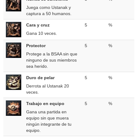
Juega como Ustanak y
captura a 50 humanos.
Cara y cruz
5
%
Gana 10 veces.
Protector
5
%
Protege a la BSAA sin que
ninguno de sus miembros
sea herido.
Duro de pelar
5
%
Derrota al Ustanak 20
veces.
Trabajo en equipo
5
%
Gana una partida en
equipo sin que muera
ningún integrante de tu
equipo.