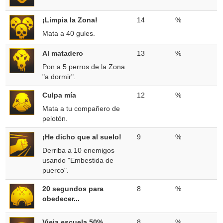
¡Limpia la Zona!
14
%
Mata a 40 gules.
Al matadero
13
%
Pon a 5 perros de la Zona
"a dormir".
Culpa mía
12
%
Mata a tu compañero de
pelotón.
¡He dicho que al suelo!
9
%
Derriba a 10 enemigos
usando "Embestida de
puerco".
20 segundos para
8
%
obedecer...
Vieja escuela 50%
8
%