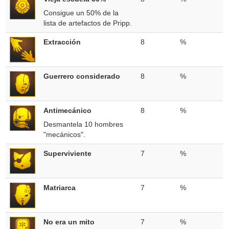
Consigue un 50% de la
lista de artefactos de Pripp.
Extracción
8
%
Guerrero considerado
8
%
Antimecánico
8
%
Desmantela 10 hombres
"mecánicos".
Superviviente
7
%
Matriarca
7
%
No era un mito
7
%