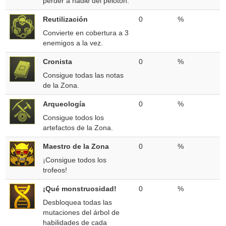
perder a nadie del pelotón.
Reutilización
0
%
Convierte en cobertura a 3
enemigos a la vez.
Cronista
0
%
Consigue todas las notas
de la Zona.
Arqueología
0
%
Consigue todos los
artefactos de la Zona.
Maestro de la Zona
0
%
¡Consigue todos los
trofeos!
¡Qué monstruosidad!
0
%
Desbloquea todas las
mutaciones del árbol de
habilidades de cada