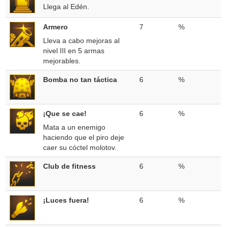
Llega al Edén.
Armero
7
%
Lleva a cabo mejoras al
nivel III en 5 armas
mejorables.
Bomba no tan táctica
6
%
¡Que se cae!
6
%
Mata a un enemigo
haciendo que el piro deje
caer su cóctel molotov.
Club de fitness
6
%
¡Luces fuera!
6
%