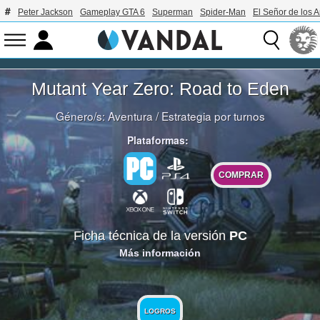
Peter Jackson
Gameplay GTA 6
Superman
Spider-Man
El Señor de los A
Mutant Year Zero: Road to Eden
Género/s:
Aventura
/
Estrategia por turnos
Plataformas:
COMPRAR
Ficha técnica de la versión
PC
Más información
LOGROS