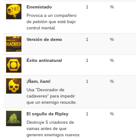
Enemistado
1
%
Provoca a un compañero
de pelotón que esté bajo
control mental.
Versión de demo
1
%
Éxito antinatural
1
%
¡Ñam, ñam!
1
%
Usa "Devorador de
cadáveres" para impedir
que un enemigo resucite.
El orgullo de Ripley
1
%
Destruye 5 criadores de
vainas antes de que
generen enemigos nuevos.