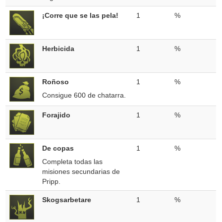
¡Corre que se las pela!
1
%
Herbicida
1
%
Roñoso
1
%
Consigue 600 de chatarra.
Forajido
1
%
De copas
1
%
Completa todas las
misiones secundarias de
Pripp.
Skogsarbetare
1
%