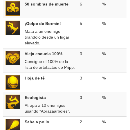
50 sombras de muerte
6
%
¡Golpe de Bormin!
5
%
Mata a un enemigo
tirándolo desde un lugar
elevado.
Vieja escuela 100%
3
%
Consigue el 100% de la
lista de artefactos de Pripp.
Hoja de té
3
%
Ecologista
3
%
Atrapa a 10 enemigos
usando "Abrazaárboles".
Sabe a pollo
2
%