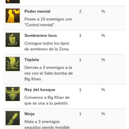
Poder mental
2
%
Posee a 10 enemigos con
"Control mental".
Sombrerero loco
1
%
Consigue todos los tipos
de sombrero de la Zona.
Triplete
1
%
Derrota a 3 enemigos a la
vez con el Salto bomba de
Big Khan.
Rey del bosque
1
%
Convence a Big Khan de
que se una a tu pelotón.
Ninja
1
%
Mata a 3 enemigos
seguidos siendo invisible.