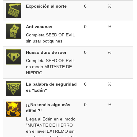
Exposición al norte
0
%
Antivacunas
0
%
Completa SEED OF EVIL
sin usar botiquines.
Hueso duro de roer
0
%
Completa SEED OF EVIL
en modo MUTANTE DE
HIERRO.
La palabra de seguridad
0
%
es "Edén"
¡¿No tenéis algo más
0
%
difícil?!
Llega al Edén en el modo
"MUTANTE DE HIERRO"
en el nivel EXTREMO sin