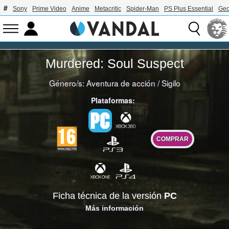
Sony
Prime Video
Anime
Metacritic
Spider-Man
PS Plus Essential
Geo
Murdered: Soul Suspect
Género/s:
Aventura de acción
/
Sigilo
Plataformas:
COMPRAR
Ficha técnica de la versión
PC
Más información