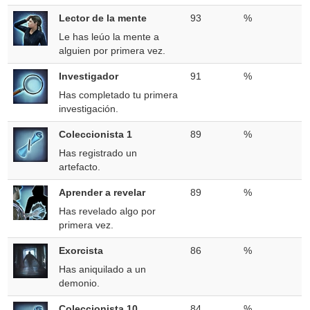
Lector de la mente
93
%
Le has leúo la mente a
alguien por primera vez.
Investigador
91
%
Has completado tu primera
investigación.
Coleccionista 1
89
%
Has registrado un
artefacto.
Aprender a revelar
89
%
Has revelado algo por
primera vez.
Exorcista
86
%
Has aniquilado a un
demonio.
Coleccionista 10
84
%