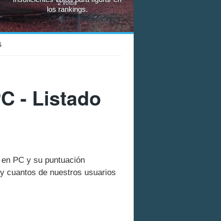
2
votos
los rankings.
S
C - Listado
t en PC y su puntuación
y cuantos de nuestros usuarios