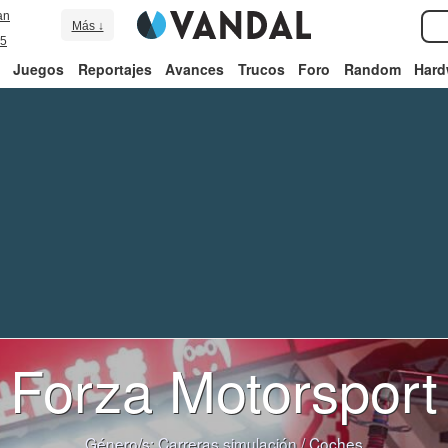
an
Más ↓
5
Juegos
Reportajes
Avances
Trucos
Foro
Random
Hard
Forza Motorsport
Género/s:
Carreras simulación
/
Coches