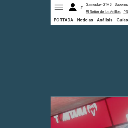
Gameplay GTA 6
Superm
El Señor de los Anillos
PS
PORTADA
Noticias
Análisis
Guías