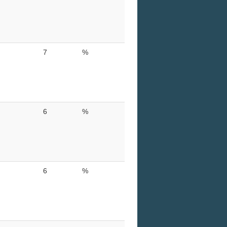
7
%
6
%
6
%