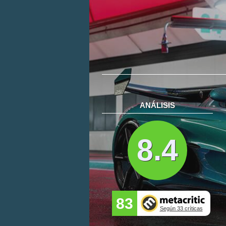
ANÁLISIS
8.4
83
Según 33 críticas