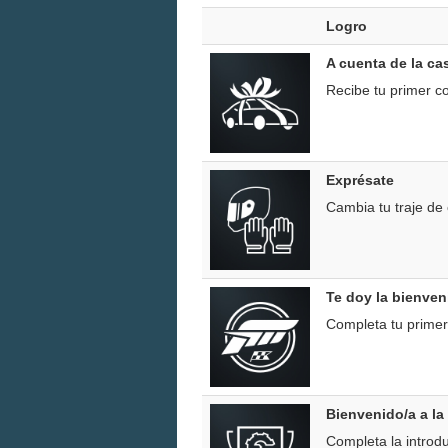
Logro
A cuenta de la ca
Recibe tu primer c
Exprésate
Cambia tu traje de
Te doy la bienven
Completa tu primer
Bienvenido/a a l
Completa la introd