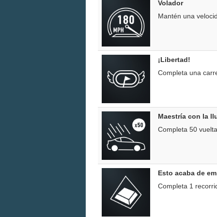
Volador
Mantén una veloci
¡Libertad!
Completa una carre
Maestría con la ll
Completa 50 vuelta
Esto acaba de em
Completa 1 recorri