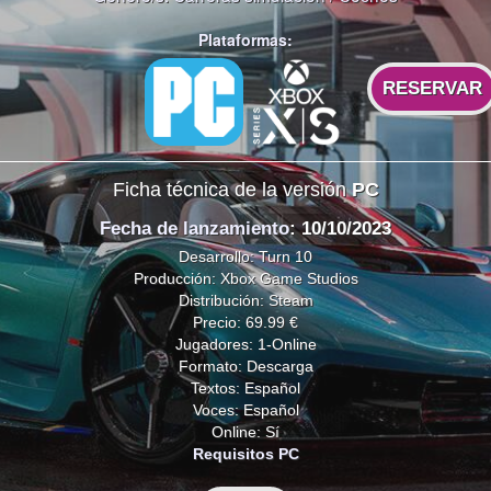
Plataformas:
RESERVAR
Ficha técnica de la versión
PC
Fecha de lanzamiento
: 10/10/2023
Desarrollo: Turn 10
Producción: Xbox Game Studios
Distribución: Steam
Precio: 69.99 €
Jugadores: 1-Online
Formato: Descarga
Textos: Español
Voces: Español
Online: Sí
Requisitos PC