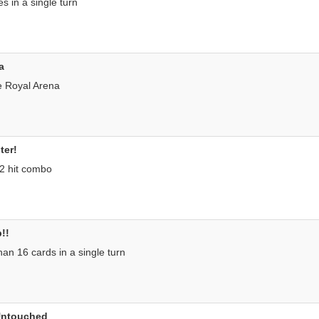
es in a single turn
a
e Royal Arena
ter!
2 hit combo
p!!
an 16 cards in a single turn
Untouched