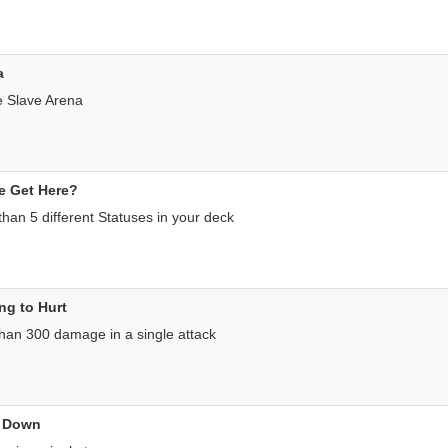
a
e Slave Arena
e Get Here?
han 5 different Statuses in your deck
ng to Hurt
han 300 damage in a single attack
 Down