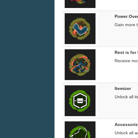
Power Ove
Gain more t
Rest is for
Receive mor
Itemizer
Unlock all i
Accessoriz
Unlock all a