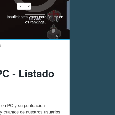
Insuficientes votos para figurar en
Sin votos
los rankings.
S
PC - Listado
na en PC y su puntuación
y cuantos de nuestros usuarios