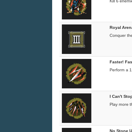
Kill 6 enemi
Royal Aren
Conquer th
Faster! Fas
Perform a 1
I Can't Sto
Play more th
No Stone 