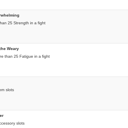
rwhelming
han 25 Strength in a fight
 the Weary
e than 25 Fatigue in a fight
tem slots
er
ccessory slots