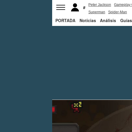
Peter Jackson
Gameplay 
Superman
Spider-Man
PORTADA
Noticias
Análisis
Guías