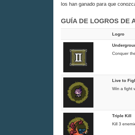
los han ganado para que conozcas
GUÍA DE LOGROS DE 
Logro
Undergrou
Conquer th
Live to Fi
Win a fight 
Triple Kill
Kill 3 enemi