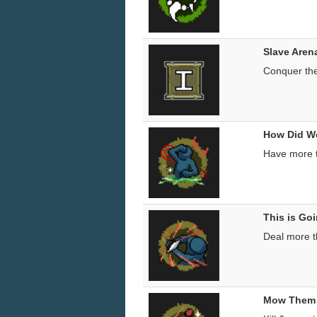
Slave Aren
Conquer th
How Did W
Have more t
This is Goi
Deal more t
Mow Them