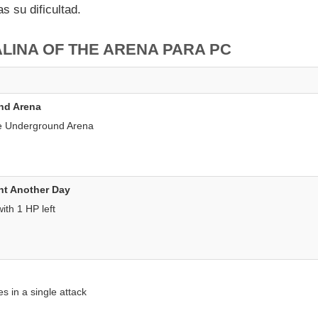
 su dificultad.
ALINA OF THE ARENA PARA PC
nd Arena
e Underground Arena
ght Another Day
with 1 HP left
es in a single attack