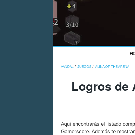
FI
VANDAL
JUEGOS
ALINA OF THE ARENA
Logros de A
Aquí encontrarás el listado comp
Gamerscore. Además te mostramo