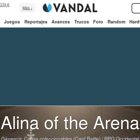
GTA 6
Más ↓
Juegos
Reportajes
Avances
Trucos
Foro
Random
Hard
Alina of the Arena
Género/s:
Cartas coleccionables (Card Battle)
/
RPG Occidental