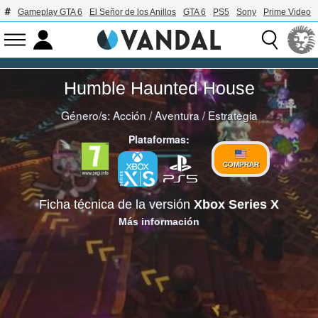
Gameplay GTA 6
El Señor de los Anillos
GTA 6
PS5
Sony
Prime Video
Humble Haunted House
Género/s:
Acción
/
Aventura
/
Estrategia
Plataformas:
COMPRAR
Ficha técnica de la versión
Xbox Series X
Más información