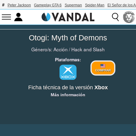
Peter Jackson
Gameplay GTA 6
Superman
Spider-Man
El Señor de los A
Otogi: Myth of Demons
Género/s:
Acción
/
Hack and Slash
Plataformas:
COMPRAR
Ficha técnica de la versión
Xbox
Más información