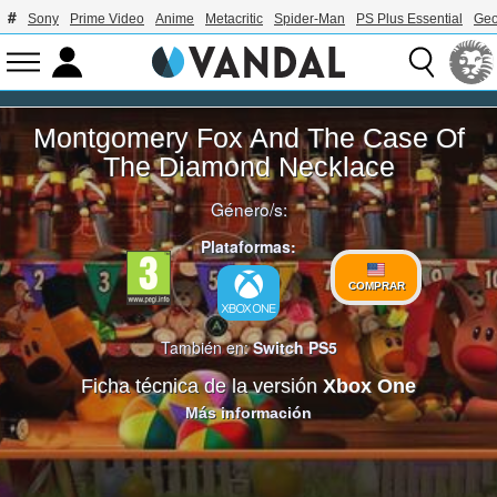
Sony
Prime Video
Anime
Metacritic
Spider-Man
PS Plus Essential
Geo
Montgomery Fox And The Case Of
The Diamond Necklace
Género/s:
Plataformas:
COMPRAR
También en:
Switch
PS5
Ficha técnica de la versión
Xbox One
Más información