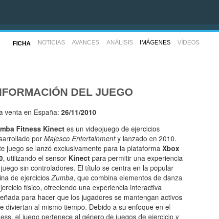
NOTICIAS
AVANCES
ANÁLISIS
IMÁGENES
VÍDEOS
FICHA
NFORMACIÓN DEL JUEGO
la venta en España:
26/11/2010
mba Fitness Kinect
es un videojuego de ejercicios
sarrollado por
Majesco Entertainment
y lanzado en 2010.
te juego se lanzó exclusivamente para la plataforma
Xbox
0
, utilizando el sensor
Kinect
para permitir una experiencia
 juego sin controladores. El título se centra en la popular
tina de ejercicios
Zumba
, que combina elementos de danza
ejercicio físico, ofreciendo una experiencia interactiva
señada para hacer que los jugadores se mantengan activos
se diviertan al mismo tiempo. Debido a su enfoque en el
tness, el juego pertenece al género de juegos de ejercicio y