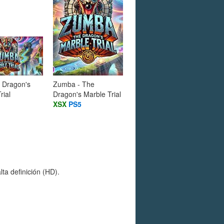
 Dragon's
Zumba - The
rial
Dragon's Marble Trial
XSX
PS5
ta definición (HD).