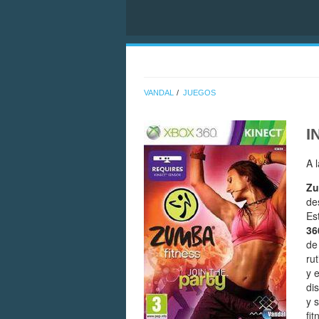
VANDAL
JUEGOS
I
A 
Zu
de
Es
36
de
ru
y 
di
y 
fi