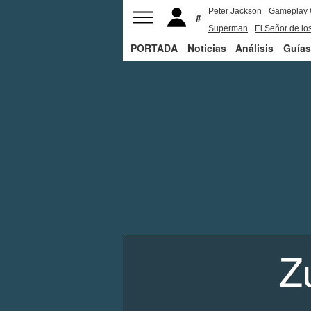
Peter Jackson
Gameplay 
Superman
El Señor de los
PORTADA
Noticias
Análisis
Guías
Z