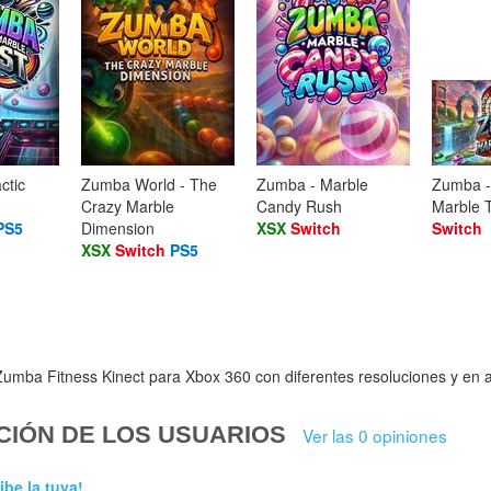
ctic
Zumba World - The
Zumba - Marble
Zumba -
Crazy Marble
Candy Rush
Marble T
PS5
Dimension
XSX
Switch
Switch
XSX
Switch
PS5
umba Fitness Kinect para Xbox 360 con diferentes resoluciones y en al
CIÓN DE LOS USUARIOS
Ver las 0 opiniones
ibe la tuya!