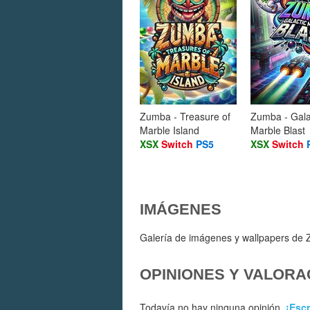
Zumba - Treasure of
Zumba - Gala
Marble Island
Marble Blast
XSX
Switch
PS5
XSX
Switch
IMÁGENES
Galería de imágenes y wallpapers de Z
OPINIONES Y VALORA
Todavía no hay ninguna opinión.
¡Escr