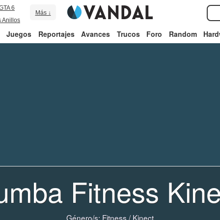
GTA 6
Más ↓
 Anillos
Juegos
Reportajes
Avances
Trucos
Foro
Random
Hard
umba Fitness Kine
Género/s:
Fitness
/
Kinect