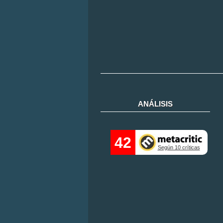
ANÁLISIS
42
Según 10 críticas