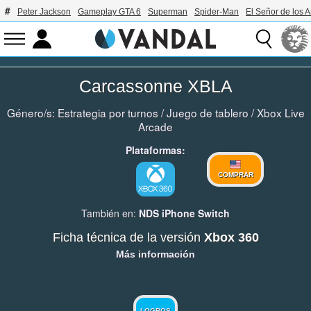
Peter Jackson
Gameplay GTA 6
Superman
Spider-Man
El Señor de los A
Carcassonne XBLA
Género/s:
Estrategia por turnos
/
Juego de tablero
/
Xbox Live
Arcade
Plataformas:
COMPRAR
También en:
NDS
iPhone
Switch
Ficha técnica de la versión
Xbox 360
Más información
LOGROS